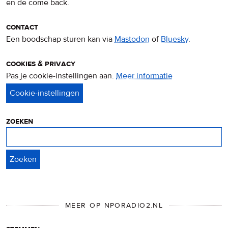
en de come back.
contact
Een boodschap sturen kan via
Mastodon
of
Bluesky
.
cookies & privacy
Pas je cookie-instellingen aan.
Meer informatie
over
privacy
&
cookies
zoeken
Zoeken
MEER OP NPORADIO2.NL