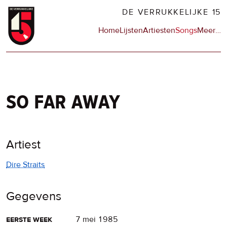
Overslaan
DE VERRUKKELIJKE 15
en
Hoofdnavigatie
Home
Lijsten
Artiesten
Songs
Meer
op
…
naar
de
de
sit
inhoud
en
gaan
op
npo
so far away
Artiest
Dire Straits
Gegevens
eerste week
7 mei 1985