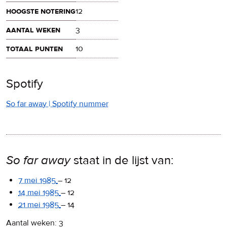
hoogste notering
12
aantal weken
3
totaal punten
10
Spotify
So far away | Spotify nummer
So far away
staat in de lijst van:
7 mei 1985
–
12
14 mei 1985
–
12
21 mei 1985
–
14
Aantal weken: 3