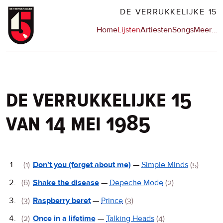
Overslaan
DE VERRUKKELIJKE 15
en
Hoofdnavigatie
Home
Lijsten
Artiesten
Songs
Meer
op
…
naar
de
de
sit
inhoud
en
gaan
op
npo
de verrukkelijke 15
van 14 mei 1985
De
(1)
Don’t you (forget about me)
—
Simple Minds
(5)
Verrukkelijke
(6)
Shake the disease
—
Depeche Mode
(2)
15
(3)
Raspberry beret
—
Prince
(3)
(2)
Once in a lifetime
—
Talking Heads
(4)