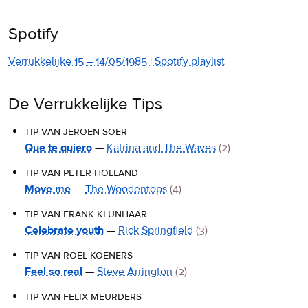
Spotify
Verrukkelijke 15 – 14/05/1985 | Spotify playlist
De Verrukkelijke Tips
tip van jeroen soer
Que te quiero
—
Katrina and The Waves
(2)
tip van peter holland
Move me
—
The Woodentops
(4)
tip van frank klunhaar
Celebrate youth
—
Rick Springfield
(3)
tip van roel koeners
Feel so real
—
Steve Arrington
(2)
tip van felix meurders