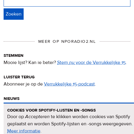
MEER OP NPORADIO2.NL
stemmen
Mooie lijst? Kan ie beter?
Stem
nu
voor de Verrukkelijke 15
.
luister terug
Abonneer je op de
Verrukkelijke 15-podcast
.
nieuws
Het
Verrukkelijke 15-nieuws
op de NPO Radio 2-website.
cookies voor spotify-lijsten en -songs
Door op
Accepteren
te klikken worden cookies van Spotify
nieuwsbrief
geplaatst en worden Spotify-lijsten en -songs weergegeven.
Meld je aan voor de
Verrukkelijke 15-nieuwsbrief
.
Meer informatie
over
.