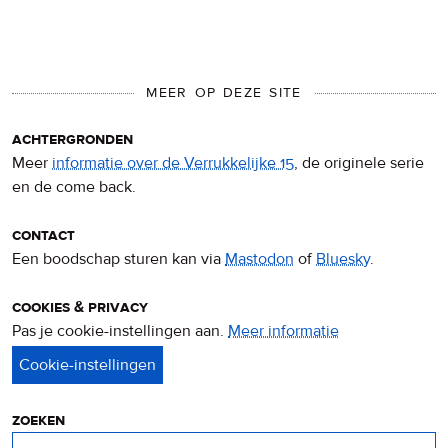
MEER OP DEZE SITE
achtergronden
Meer
informatie over de Verrukkelijke 15
, de originele serie
en de come back.
contact
Een boodschap sturen kan via
Mastodon
of
Bluesky
.
cookies & privacy
Pas je cookie-instellingen aan.
Meer informatie
over
privacy
&
cookies
zoeken
Zoeken