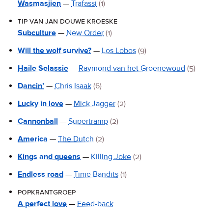
Wasmasjien
—
Trafassi
(1)
tip van jan douwe kroeske
Subculture
—
New Order
(1)
Will the wolf survive?
—
Los Lobos
(9)
Haile Selassie
—
Raymond van het Groenewoud
(5)
Dancin’
—
Chris Isaak
(6)
Lucky in love
—
Mick Jagger
(2)
Cannonball
—
Supertramp
(2)
America
—
The Dutch
(2)
Kings and queens
—
Killing Joke
(2)
Endless road
—
Time Bandits
(1)
popkrantgroep
A perfect love
—
Feed-back