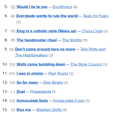
(5)
Would I lie to you
—
Eurythmics
(4)
(4)
Everybody wants to rule the world
—
Tears for Fears
(7)
(11)
King in a catholic style (Wake up)
—
China Crisis
(2)
(8)
The headmaster ritual
—
The Smiths
(11)
(9)
Don’t come around here no more
—
Tom Petty and
The Heartbreakers
(3)
(15)
Walls come tumbling down
—
The Style Council
(2)
(10)
I was in chains
—
Paul Young
(3)
(12)
So far away
—
Dire Straits
(2)
(–)
Duel
—
Propaganda
(1)
(13)
Immaculate fools
—
Immaculate Fools
(5)
(7)
Kiss me
—
Stephen Duffy
(4)