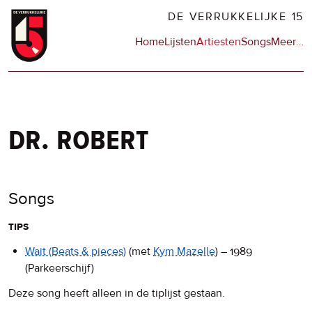
Overslaan
DE VERRUKKELIJKE 15
en
Hoofdnavigatie
Home
Lijsten
Artiesten
Songs
Meer
op
…
naar
de
de
sit
inhoud
en
gaan
op
npo
dr. robert
Songs
tips
Wait
(Beats & pieces)
(met
Kym Mazelle
)
–
1989
(Parkeerschijf)
Deze song heeft alleen in de tiplijst gestaan.