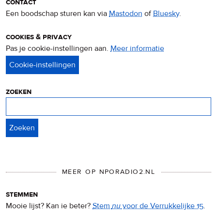
contact
Een boodschap sturen kan via
Mastodon
of
Bluesky
.
cookies & privacy
Pas je cookie-instellingen aan.
Meer informatie
over
privacy
&
cookies
zoeken
Zoeken
MEER OP NPORADIO2.NL
stemmen
Mooie lijst? Kan ie beter?
Stem
nu
voor de Verrukkelijke 15
.