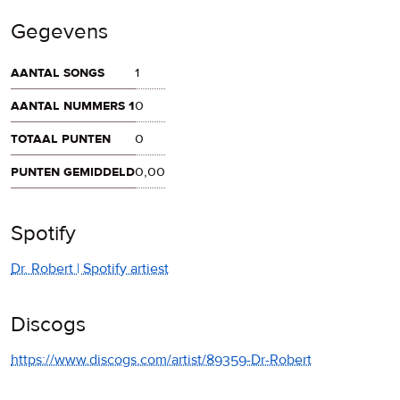
Gegevens
aantal songs
1
aantal nummers 1
0
totaal punten
0
punten gemiddeld
0,00
Spotify
Dr. Robert | Spotify artiest
Discogs
https://www.discogs.com/artist/89359-Dr-Robert