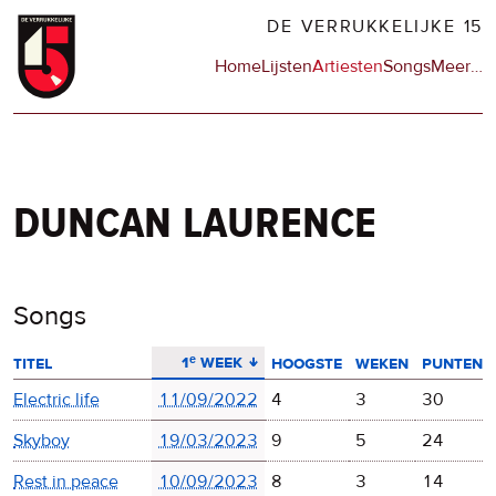
Overslaan
DE VERRUKKELIJKE 15
en
Hoofdnavigatie
Home
Lijsten
Artiesten
Songs
Meer
op
…
naar
de
de
sit
inhoud
en
gaan
op
npo
duncan laurence
Songs
aflopend sorteren
1ᵉ week
titel
hoogste
weken
punten
Electric life
11/09/2022
4
3
30
Skyboy
19/03/2023
9
5
24
Rest in peace
10/09/2023
8
3
14