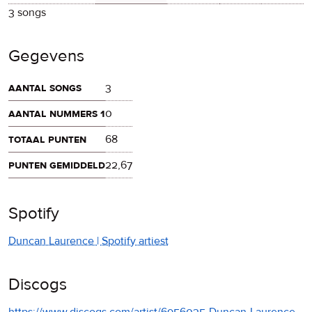
3 songs
Gegevens
aantal songs
3
aantal nummers 1
0
totaal punten
68
punten gemiddeld
22,67
Spotify
Duncan Laurence | Spotify artiest
Discogs
https://www.discogs.com/artist/6956035-Duncan-Laurence