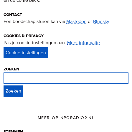
en de come back.
contact
Een boodschap sturen kan via
Mastodon
of
Bluesky
.
cookies & privacy
Pas je cookie-instellingen aan.
Meer informatie
over
privacy
&
cookies
zoeken
Zoeken
MEER OP NPORADIO2.NL
stemmen