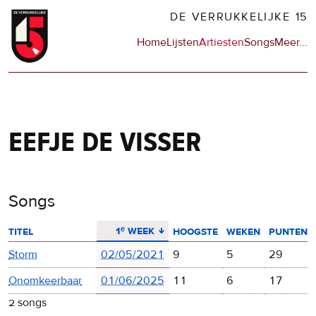
Overslaan
DE VERRUKKELIJKE 15
en
Hoofdnavigatie
Home
Lijsten
Artiesten
Songs
Meer
op
…
naar
de
de
sit
inhoud
en
gaan
op
npo
eefje de visser
Songs
aflopend sorteren
1ᵉ week
titel
hoogste
weken
punten
Storm
02/05/2021
9
5
29
Onomkeerbaar
01/06/2025
11
6
17
2 songs