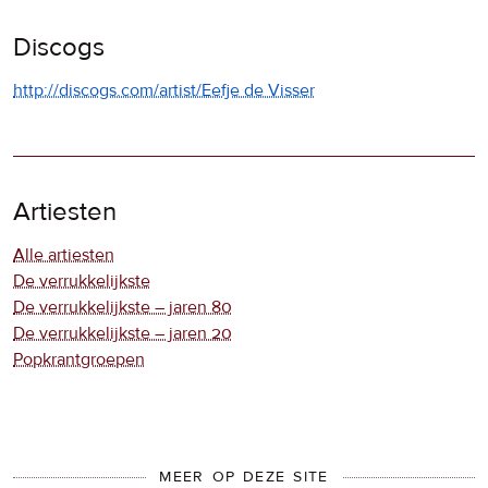
Discogs
http://discogs.com/artist/Eefje de Visser
Artiesten
Alle artiesten
De verrukkelijkste
De verrukkelijkste – jaren 80
De verrukkelijkste – jaren 20
Popkrantgroepen
MEER OP DEZE SITE