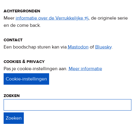
achtergronden
Meer
informatie over de Verrukkelijke 15
, de originele serie
en de come back.
contact
Een boodschap sturen kan via
Mastodon
of
Bluesky
.
cookies & privacy
Pas je cookie-instellingen aan.
Meer informatie
over
privacy
&
cookies
zoeken
Zoeken