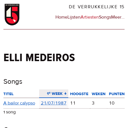
Overslaan
DE VERRUKKELIJKE 15
en
Hoofdnavigatie
Home
Lijsten
Artiesten
Songs
Meer
op
…
naar
de
de
sit
inhoud
en
gaan
op
npo
elli medeiros
Songs
aflopend sorteren
1ᵉ week
titel
hoogste
weken
punten
A bailor calypso
21/07/1987
11
3
10
1 song