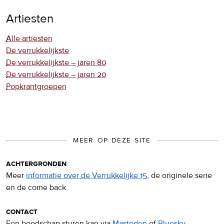
Artiesten
Alle artiesten
De verrukkelijkste
De verrukkelijkste – jaren 80
De verrukkelijkste – jaren 20
Popkrantgroepen
MEER OP DEZE SITE
achtergronden
Meer
informatie over de Verrukkelijke 15
, de originele serie
en de come back.
contact
Een boodschap sturen kan via
Mastodon
of
Bluesky
.