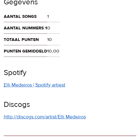
Gegevens
aantal songs
1
aantal nummers 1
0
totaal punten
10
punten gemiddeld
10,00
Spotify
Elli Medeiros | Spotify artiest
Discogs
http://discogs.com/artist/Elli Medeiros