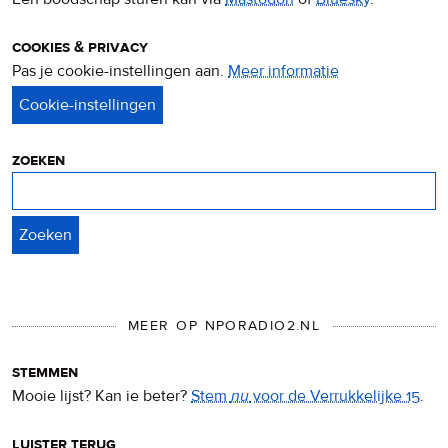
cookies & privacy
Pas je cookie-instellingen aan.
Meer informatie
over
privacy
&
cookies
zoeken
Zoeken
MEER OP NPORADIO2.NL
stemmen
Mooie lijst? Kan ie beter?
Stem
nu
voor de Verrukkelijke 15
.
luister terug