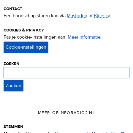
contact
Een boodschap sturen kan via
Mastodon
of
Bluesky
.
cookies & privacy
Pas je cookie-instellingen aan.
Meer informatie
over
privacy
&
cookies
zoeken
Zoeken
MEER OP NPORADIO2.NL
stemmen