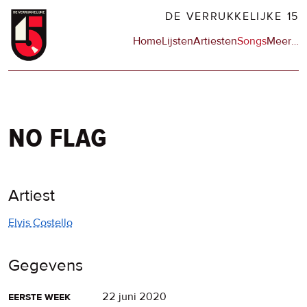
Overslaan
DE VERRUKKELIJKE 15
en
Hoofdnavigatie
Home
Lijsten
Artiesten
Songs
Meer
op
…
naar
de
de
sit
inhoud
en
gaan
op
npo
no flag
Artiest
Elvis Costello
Gegevens
eerste week
22 juni 2020