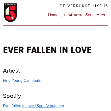
Overslaan
DE VERRUKKELIJKE 15
en
Hoofdnavigatie
Home
Lijsten
Artiesten
Songs
Meer
op
…
naar
de
de
sit
inhoud
en
gaan
op
npo
ever fallen in love
Artiest
Fine Young Cannibals
Spotify
Ever fallen in love | Spotify nummer