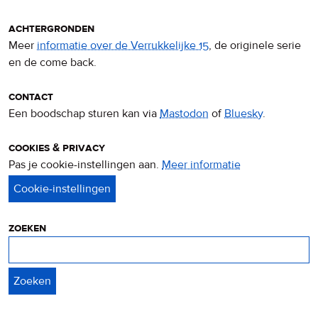
achtergronden
Meer
informatie over de Verrukkelijke 15
, de originele serie
en de come back.
contact
Een boodschap sturen kan via
Mastodon
of
Bluesky
.
cookies & privacy
Pas je cookie-instellingen aan.
Meer informatie
over
privacy
&
cookies
zoeken
Zoeken