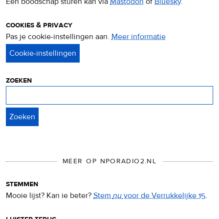
Een boodschap sturen kan via
Mastodon
of
Bluesky
.
cookies & privacy
Pas je cookie-instellingen aan.
Meer informatie
over
privacy
&
cookies
zoeken
Zoeken
MEER OP NPORADIO2.NL
stemmen
Mooie lijst? Kan ie beter?
Stem
nu
voor de Verrukkelijke 15
.