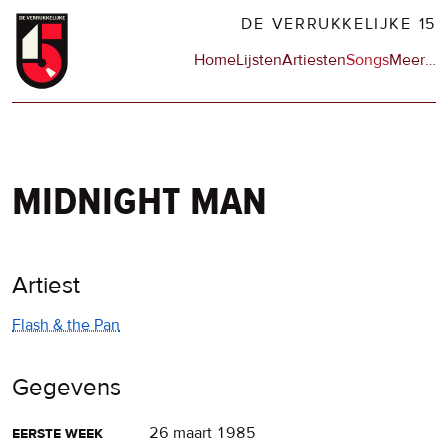
Overslaan
DE VERRUKKELIJKE 15
en
Hoofdnavigatie
Home
Lijsten
Artiesten
Songs
Meer
op
…
naar
de
de
sit
inhoud
en
gaan
op
npo
midnight man
Artiest
Flash & the Pan
Gegevens
eerste week
26 maart 1985