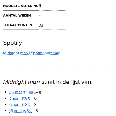
hoogste notering
6
aantal weken
4
totaal punten
33
Spotify
Midnight man | Spotify nummer
Midnight man
staat in de lijst van:
26 maart 1985
–
9
2 april 1985
–
6
9 april 1985
–
8
16 april 1985
–
8