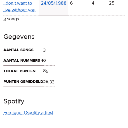
I don’t want to
24/05/1988
6
4
25
live without you
3 songs
Gegevens
aantal songs
3
aantal nummers 1
0
totaal punten
85
punten gemiddeld
28,33
Spotify
Foreigner | Spotify artiest