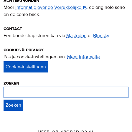
achtergronden
Meer
informatie over de Verrukkelijke 15
, de originele serie
en de come back.
contact
Een boodschap sturen kan via
Mastodon
of
Bluesky
.
cookies & privacy
Pas je cookie-instellingen aan.
Meer informatie
over
privacy
&
cookies
zoeken
Zoeken
MEER OP NPORADIO2.NL