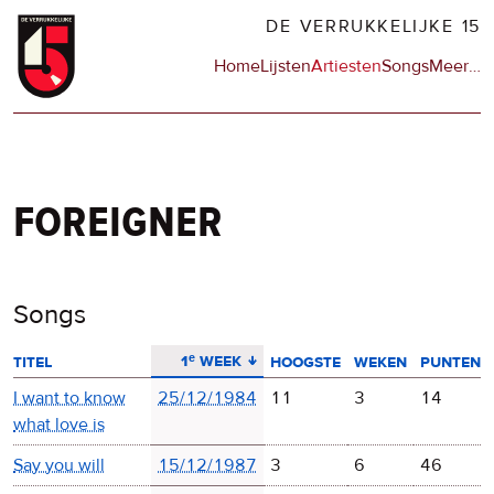
Overslaan
DE VERRUKKELIJKE 15
en
Hoofdnavigatie
Home
Lijsten
Artiesten
Songs
Meer
op
…
naar
de
de
sit
inhoud
en
gaan
op
npo
foreigner
Songs
aflopend sorteren
1ᵉ week
titel
hoogste
weken
punten
I want to know
25/12/1984
11
3
14
what love is
Say you will
15/12/1987
3
6
46