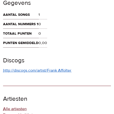
Gegevens
aantal songs
1
aantal nummers 1
0
totaal punten
0
punten gemiddeld
0,00
Discogs
http://discogs.com/artist/Frank Affolter
Artiesten
Alle artiesten