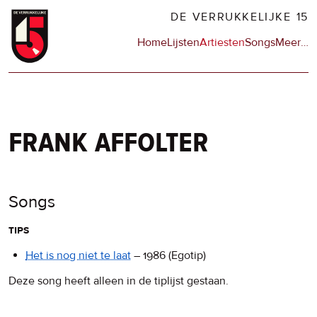
Overslaan
DE VERRUKKELIJKE 15
en
Hoofdnavigatie
Home
Lijsten
Artiesten
Songs
Meer
op
…
naar
de
de
sit
inhoud
en
gaan
op
npo
frank affolter
Songs
tips
Het is nog niet te laat
–
1986
(Egotip)
Deze song heeft alleen in de tiplijst gestaan.