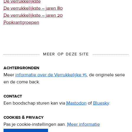
De verrukkelijkste
De verrukkelijkste – jaren 80
De verrukkelijkste – jaren 20
Popkrantgroepen
MEER OP DEZE SITE
achtergronden
Meer
informatie over de Verrukkelijke 15
, de originele serie
en de come back.
contact
Een boodschap sturen kan via
Mastodon
of
Bluesky
.
cookies & privacy
Pas je cookie-instellingen aan.
Meer informatie
over
privacy