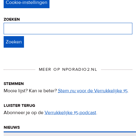
&
cookies
zoeken
Zoeken
MEER OP NPORADIO2.NL
stemmen
Mooie lijst? Kan ie beter?
Stem
nu
voor de Verrukkelijke 15
.
luister terug
Abonneer je op de
Verrukkelijke 15-podcast
.
nieuws
Het
Verrukkelijke 15-nieuws
op de NPO Radio 2-website.