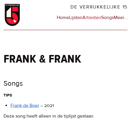
Overslaan
DE VERRUKKELIJKE 15
en
Hoofdnavigatie
Home
Lijsten
Artiesten
Songs
Meer
op
…
naar
de
de
sit
inhoud
en
gaan
op
npo
frank & frank
Songs
tips
Frank de Boer
–
2021
Deze song heeft alleen in de tiplijst gestaan.