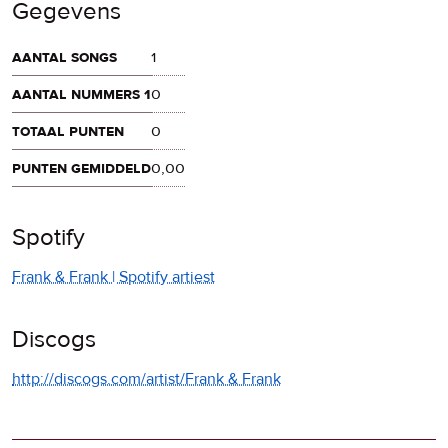
Gegevens
aantal songs
1
aantal nummers 1
0
totaal punten
0
punten gemiddeld
0,00
Spotify
Frank & Frank | Spotify artiest
Discogs
http://discogs.com/artist/Frank & Frank