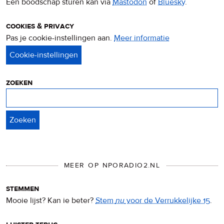
Een boodschap sturen kan via
Mastodon
of
Bluesky
.
cookies & privacy
Pas je cookie-instellingen aan.
Meer informatie
over
privacy
&
cookies
zoeken
Zoeken
MEER OP NPORADIO2.NL
stemmen
Mooie lijst? Kan ie beter?
Stem
nu
voor de Verrukkelijke 15
.