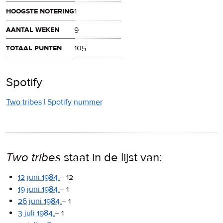
hoogste notering
1
aantal weken
9
totaal punten
105
Spotify
Two tribes | Spotify nummer
Two tribes
staat in de lijst van:
12 juni 1984
–
12
19 juni 1984
–
1
26 juni 1984
–
1
3 juli 1984
–
1