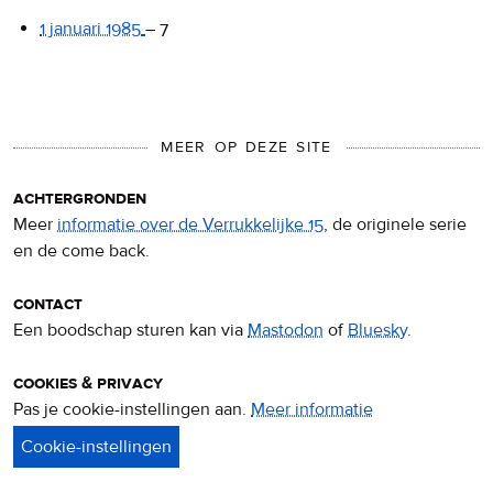
1 januari 1985
–
7
MEER OP DEZE SITE
achtergronden
Meer
informatie over de Verrukkelijke 15
, de originele serie
en de come back.
contact
Een boodschap sturen kan via
Mastodon
of
Bluesky
.
cookies & privacy
Pas je cookie-instellingen aan.
Meer informatie
over
privacy
&
cookies