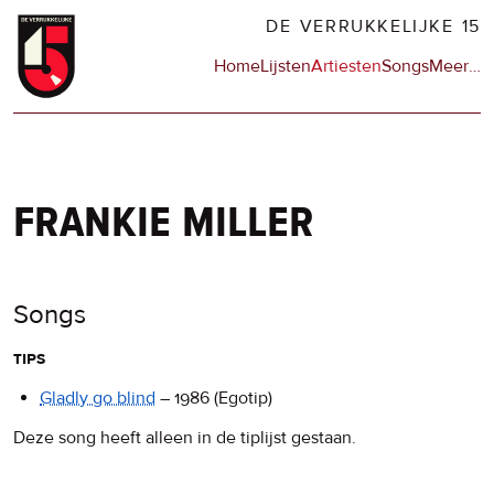
Overslaan
DE VERRUKKELIJKE 15
en
Hoofdnavigatie
Home
Lijsten
Artiesten
Songs
Meer
op
…
naar
de
de
sit
inhoud
en
gaan
op
npo
frankie miller
Songs
tips
Gladly go blind
–
1986
(Egotip)
Deze song heeft alleen in de tiplijst gestaan.