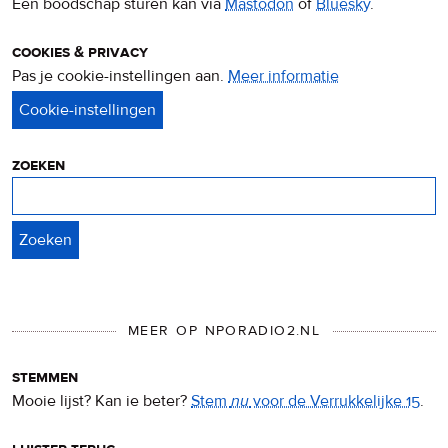
Een boodschap sturen kan via
Mastodon
of
Bluesky
.
cookies & privacy
Pas je cookie-instellingen aan.
Meer informatie
over
privacy
&
cookies
zoeken
Zoeken
MEER OP NPORADIO2.NL
stemmen
Mooie lijst? Kan ie beter?
Stem
nu
voor de Verrukkelijke 15
.