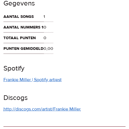
Gegevens
aantal songs
1
aantal nummers 1
0
totaal punten
0
punten gemiddeld
0,00
Spotify
Frankie Miller | Spotify artiest
Discogs
http://discogs.com/artist/Frankie Miller