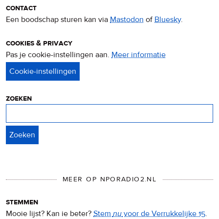
contact
Een boodschap sturen kan via
Mastodon
of
Bluesky
.
cookies & privacy
Pas je cookie-instellingen aan.
Meer informatie
over
privacy
&
cookies
zoeken
Zoeken
MEER OP NPORADIO2.NL
stemmen
Mooie lijst? Kan ie beter?
Stem
nu
voor de Verrukkelijke 15
.