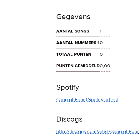
Gegevens
aantal songs
1
aantal nummers 1
0
totaal punten
0
punten gemiddeld
0,00
Spotify
Gang of Four | Spotify artiest
Discogs
http://discogs.com/artist/Gang of Four