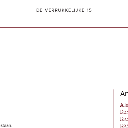
DE VERRUKKELIJKE 15
dio2.nl
Ar
Alle
De 
De 
estaan.
De 