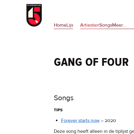
Overslaan
en
Hoofdnavigatie
naar
Home
Lijsten
Artiesten
Songs
Meer
op
…
de
deze
inhoud
site
gaan
en
op
gang of four
npora
Songs
tips
Forever starts now
–
2020
Deze song heeft alleen in de tiplijst g