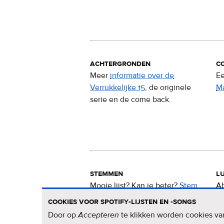
achtergronden
c
Meer
informatie over de
Ee
Verrukkelijke 15
, de originele
M
serie en de come back.
stemmen
lu
Mooie lijst? Kan ie beter?
Stem
Ab
nu
voor de Verrukkelijke 15
.
15
cookies voor spotify-lijsten en -songs
Door op
Accepteren
te klikken worden cookies van