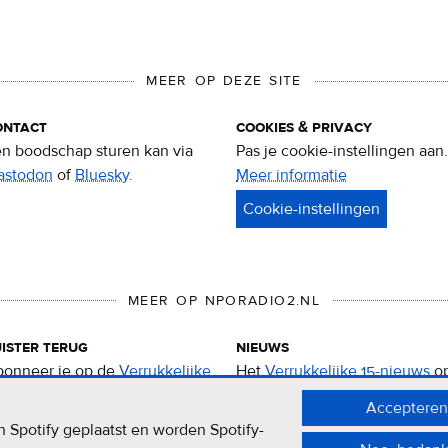
MEER OP DEZE SITE
ontact
cookies & privacy
n boodschap sturen kan via
Pas je cookie-instellingen aan.
astodon
of
Bluesky
.
Meer informatie
over
privacy
&
cookies
MEER OP NPORADIO2.NL
ister terug
nieuws
onneer je op de
Verrukkelijke
Het
Verrukkelijke 15-nieuws
o
-podcast
.
de NPO Radio 2-website.
Accepteren
 Spotify geplaatst en worden Spotify-