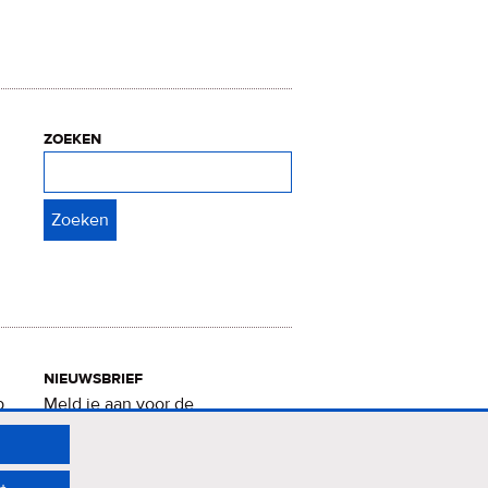
zoeken
Zoeken
nieuwsbrief
p
Meld je aan voor de
Verrukkelijke 15-nieuwsbrief
.