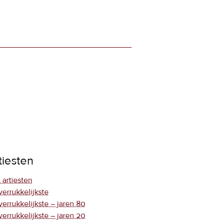
tiesten
 artiesten
verrukkelijkste
verrukkelijkste – jaren 80
verrukkelijkste – jaren 20