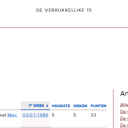
DE VERRUKKELIJKE 15
dio2.nl
Ar
aflopend sorteren
Alle
1ᵉ week
hoogste
weken
punten
De 
met
Marc
03/01/1989
5
5
33
De 
De 