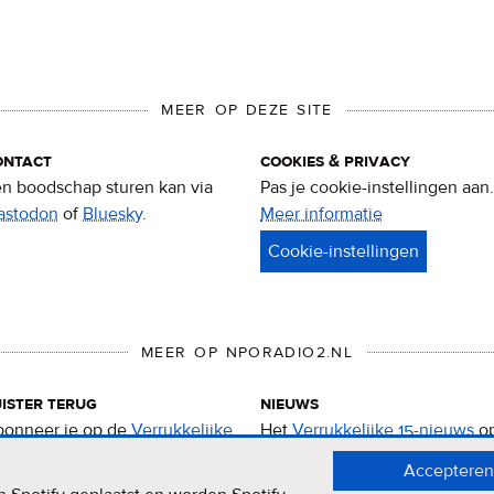
MEER OP DEZE SITE
ontact
cookies & privacy
n boodschap sturen kan via
Pas je cookie-instellingen aan.
astodon
of
Bluesky
.
Meer informatie
over
privacy
&
cookies
MEER OP NPORADIO2.NL
ister terug
nieuws
onneer je op de
Verrukkelijke
Het
Verrukkelijke 15-nieuws
o
-podcast
.
de NPO Radio 2-website.
Accepteren