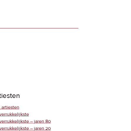
tiesten
 artiesten
verrukkelijkste
verrukkelijkste – jaren 80
verrukkelijkste – jaren 20