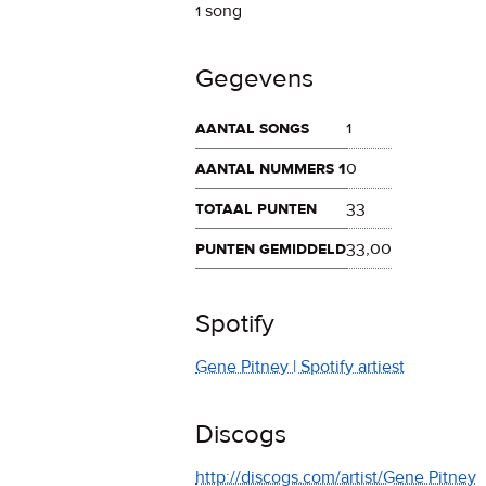
1 song
Gegevens
aantal songs
1
aantal nummers 1
0
totaal punten
33
punten gemiddeld
33,00
Spotify
Gene Pitney | Spotify artiest
Discogs
http://discogs.com/artist/Gene Pitney