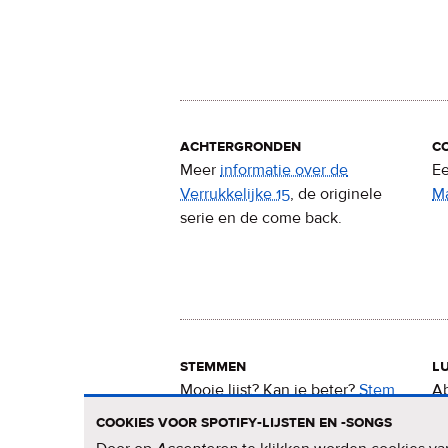
achtergronden
c
Meer
informatie over de
Ee
Verrukkelijke 15
, de originele
M
serie en de come back.
stemmen
lu
Mooie lijst? Kan ie beter?
Stem
Ab
nu
voor de Verrukkelijke 15
.
15
cookies voor spotify-lijsten en -songs