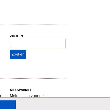
zoeken
Zoeken
nieuwsbrief
p
Meld je aan voor de
Verrukkelijke 15-nieuwsbrief
.