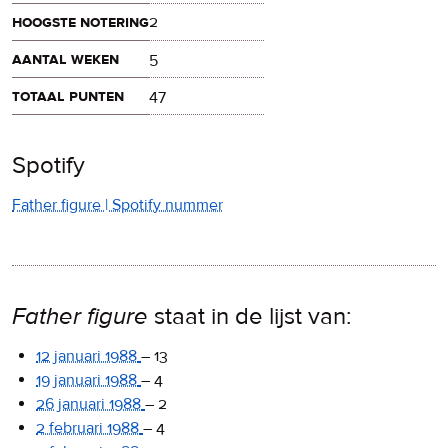
hoogste notering
2
aantal weken
5
totaal punten
47
Spotify
Father figure | Spotify nummer
Father figure
staat in de lijst van:
12 januari 1988
–
13
19 januari 1988
–
4
26 januari 1988
–
2
2 februari 1988
–
4