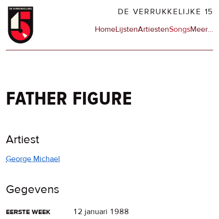
Overslaan
DE VERRUKKELIJKE 15
en
Hoofdnavigatie
Home
Lijsten
Artiesten
Songs
Meer
op
…
naar
de
de
sit
inhoud
en
gaan
op
npo
father figure
Artiest
George Michael
Gegevens
eerste week
12 januari 1988