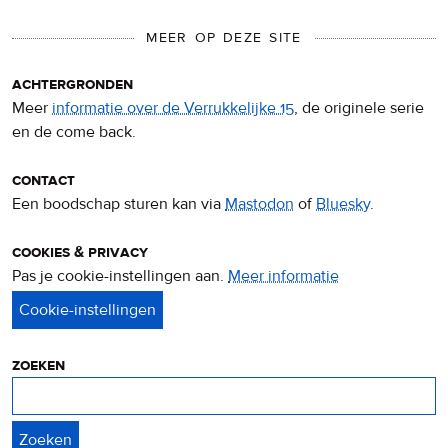
MEER OP DEZE SITE
achtergronden
Meer
informatie over de Verrukkelijke 15
, de originele serie
en de come back.
contact
Een boodschap sturen kan via
Mastodon
of
Bluesky
.
cookies & privacy
Pas je cookie-instellingen aan.
Meer informatie
over
privacy
&
cookies
zoeken
Zoeken