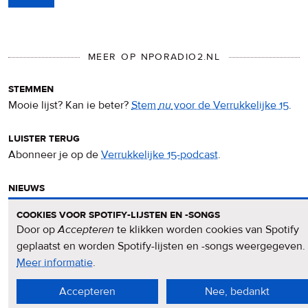
MEER OP NPORADIO2.NL
stemmen
Mooie lijst? Kan ie beter?
Stem
nu
voor de Verrukkelijke 15
.
luister terug
Abonneer je op de
Verrukkelijke 15-podcast
.
nieuws
Het
Verrukkelijke 15-nieuws
op de NPO Radio 2-website.
cookies voor spotify-lijsten en -songs
Door op
Accepteren
te klikken worden cookies van Spotify
nieuwsbrief
geplaatst en worden Spotify-lijsten en -songs weergegeven.
Meld je aan voor de
Verrukkelijke 15-nieuwsbrief
.
Meer informatie
over
.
privacy
Accepteren
Nee, bedankt
&