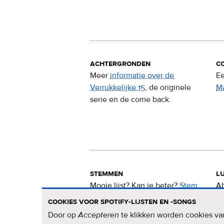
achtergronden
c
Meer
informatie over de
Ee
Verrukkelijke 15
, de originele
M
serie en de come back.
stemmen
lu
Mooie lijst? Kan ie beter?
Stem
Ab
nu
voor de Verrukkelijke 15
.
15
cookies voor spotify-lijsten en -songs
Door op
Accepteren
te klikken worden cookies van