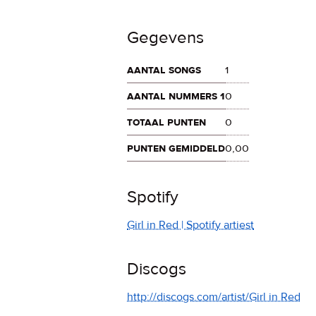
Gegevens
aantal songs
1
aantal nummers 1
0
totaal punten
0
punten gemiddeld
0,00
Spotify
Girl in Red | Spotify artiest
Discogs
http://discogs.com/artist/Girl in Red