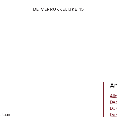
DE VERRUKKELIJKE 15
dio2.nl
Ar
Alle
De 
De 
estaan.
De 