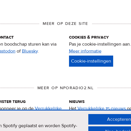
MEER OP DEZE SITE
ontact
cookies & privacy
n boodschap sturen kan via
Pas je cookie-instellingen aan.
astodon
of
Bluesky
.
Meer informatie
over
privacy
&
cookies
MEER OP NPORADIO2.NL
ister terug
nieuws
onneer je op de
Verrukkelijke
Het
Verrukkelijke 15-nieuws
o
-podcast
.
de NPO Radio 2-website.
Accepteren
 Spotify geplaatst en worden Spotify-