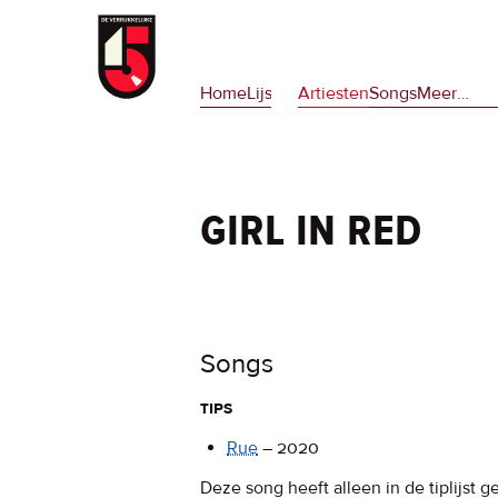
Overslaan
en
Hoofdnavigatie
naar
Home
Lijsten
Artiesten
Songs
Meer
op
…
de
deze
inhoud
site
gaan
en
op
girl in red
npora
Songs
tips
Rue
–
2020
Deze song heeft alleen in de tiplijst g