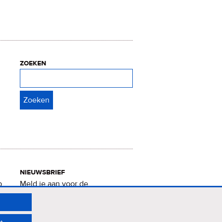
zoeken
Zoeken
nieuwsbrief
p
Meld je aan voor de
Verrukkelijke 15-nieuwsbrief
.