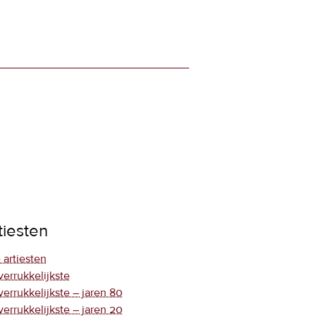
tiesten
 artiesten
verrukkelijkste
verrukkelijkste – jaren 80
verrukkelijkste – jaren 20