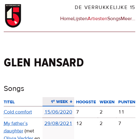
Overslaan
DE VERRUKKELIJKE 15
en
Hoofdnavigatie
Home
Lijsten
Artiesten
Songs
Meer
op
…
naar
de
de
sit
inhoud
en
gaan
op
npo
glen hansard
Songs
aflopend sorteren
1ᵉ week
titel
hoogste
weken
punten
Cold comfort
15/06/2020
7
2
11
My father’s
29/08/2021
12
2
7
daughter
(met
Olivia Vedder
en