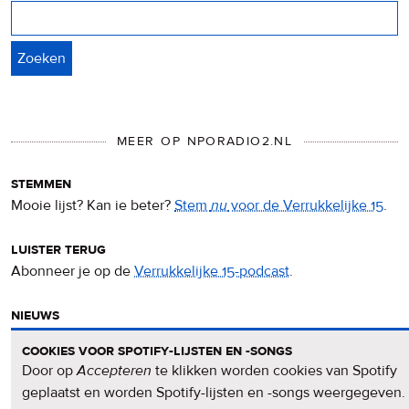
Zoeken
MEER OP NPORADIO2.NL
stemmen
Mooie lijst? Kan ie beter?
Stem
nu
voor de Verrukkelijke 15
.
luister terug
Abonneer je op de
Verrukkelijke 15-podcast
.
nieuws
Het
Verrukkelijke 15-nieuws
op de NPO Radio 2-website.
cookies voor spotify-lijsten en -songs
Door op
Accepteren
te klikken worden cookies van Spotify
nieuwsbrief
geplaatst en worden Spotify-lijsten en -songs weergegeven.
Meld je aan voor de
Verrukkelijke 15-nieuwsbrief
.