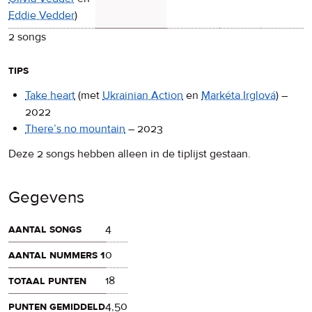
Eddie Vedder
)
2 songs
tips
Take heart
(met
Ukrainian Action
en
Markéta Irglová
)
–
2022
There’s no mountain
–
2023
Deze 2 songs hebben alleen in de tiplijst gestaan.
Gegevens
aantal songs
4
aantal nummers 1
0
totaal punten
18
punten gemiddeld
4,50