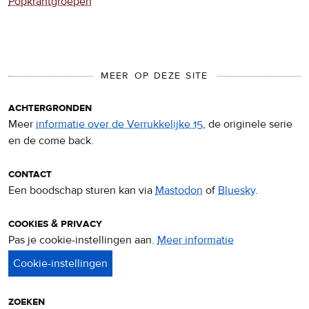
Popkrantgroepen
MEER OP DEZE SITE
achtergronden
Meer
informatie over de Verrukkelijke 15
, de originele serie
en de come back.
contact
Een boodschap sturen kan via
Mastodon
of
Bluesky
.
cookies & privacy
Pas je cookie-instellingen aan.
Meer informatie
over
privacy
&
cookies
zoeken