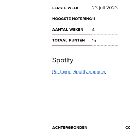
eerste week
23 juli 2023
hoogste notering
11
aantal weken
4
totaal punten
15
Spotify
Por favor | Spotify nummer
achtergronden
c