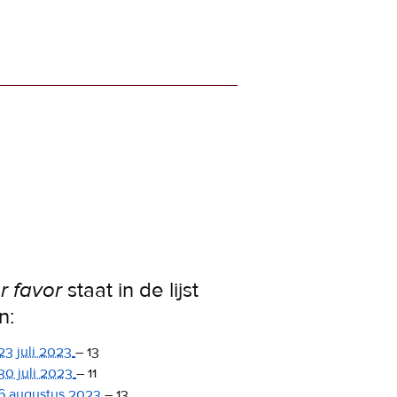
r favor
staat in de lijst
n:
23 juli 2023
–
13
30 juli 2023
–
11
6 augustus 2023
–
13