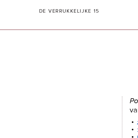
DE VERRUKKELIJKE 15
dio2.nl
Po
va