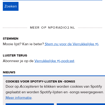
MEER OP NPORADIO2.NL
stemmen
Mooie lijst? Kan ie beter?
Stem
nu
voor de Verrukkelijke 15
.
luister terug
Abonneer je op de
Verrukkelijke 15-podcast
.
nieuws
Het
Verrukkelijke 15-nieuws
op de NPO Radio 2-website.
cookies voor spotify-lijsten en -songs
Door op
Accepteren
te klikken worden cookies van Spotify
nieuwsbrief
geplaatst en worden Spotify-lijsten en -songs weergegeven.
Meld je aan voor de
Verrukkelijke 15-nieuwsbrief
.
Meer informatie
over
.
privacy