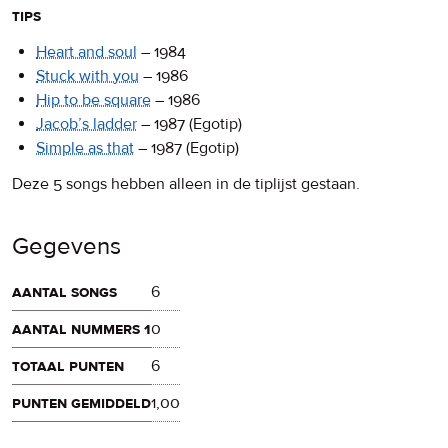
tips
Heart and soul
–
1984
Stuck with you
–
1986
Hip to be square
–
1986
Jacob’s ladder
–
1987
(Egotip)
Simple as that
–
1987
(Egotip)
Deze 5 songs hebben alleen in de tiplijst gestaan.
Gegevens
aantal songs
6
aantal nummers 1
0
totaal punten
6
punten gemiddeld
1,00