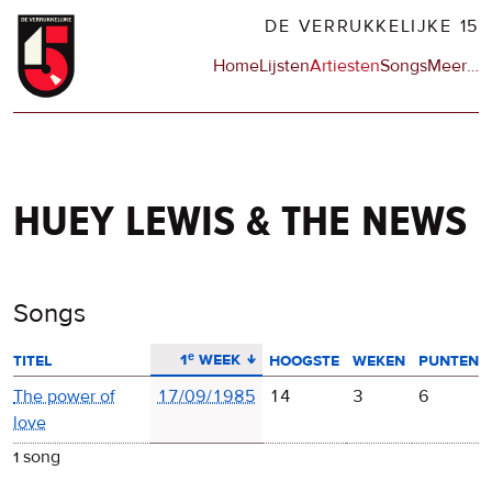
Overslaan
DE VERRUKKELIJKE 15
en
Hoofdnavigatie
Home
Lijsten
Artiesten
Songs
Meer
op
…
naar
de
de
sit
inhoud
en
gaan
op
npo
huey lewis & the news
Songs
aflopend sorteren
1ᵉ week
titel
hoogste
weken
punten
The power of
17/09/1985
14
3
6
love
1 song