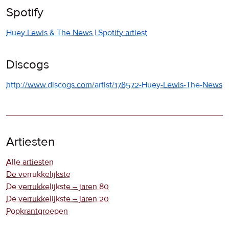
Spotify
Huey Lewis & The News | Spotify artiest
Discogs
http://www.discogs.com/artist/178572-Huey-Lewis-The-News
Artiesten
Alle artiesten
De verrukkelijkste
De verrukkelijkste – jaren 80
De verrukkelijkste – jaren 20
Popkrantgroepen