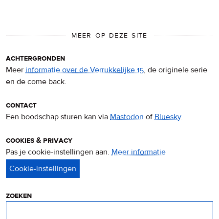
MEER OP DEZE SITE
achtergronden
Meer
informatie over de Verrukkelijke 15
, de originele serie
en de come back.
contact
Een boodschap sturen kan via
Mastodon
of
Bluesky
.
cookies & privacy
Pas je cookie-instellingen aan.
Meer informatie
over
privacy
&
cookies
zoeken
Zoeken