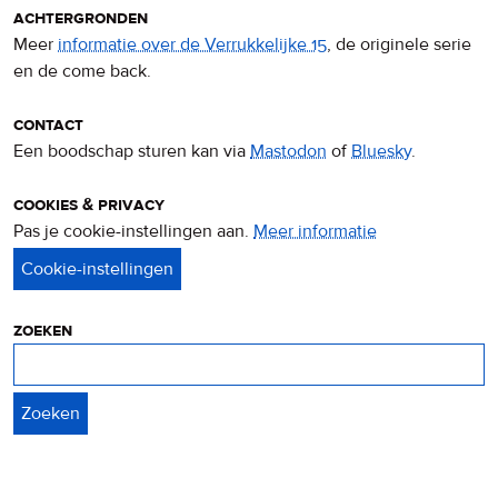
achtergronden
Meer
informatie over de Verrukkelijke 15
, de originele serie
en de come back.
contact
Een boodschap sturen kan via
Mastodon
of
Bluesky
.
cookies & privacy
Pas je cookie-instellingen aan.
Meer informatie
over
privacy
&
cookies
zoeken
Zoeken