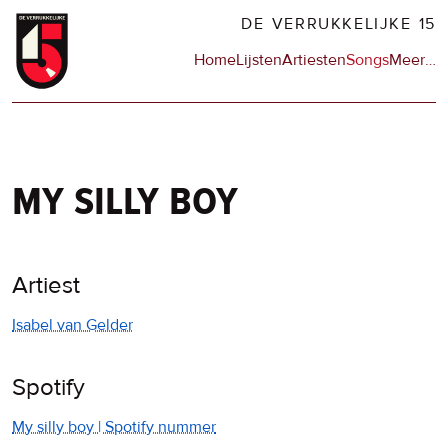
Overslaan
DE VERRUKKELIJKE 15
en
Hoofdnavigatie
Home
Lijsten
Artiesten
Songs
Meer
op
…
naar
de
de
sit
inhoud
en
gaan
op
npo
my silly boy
Artiest
Isabel van Gelder
Spotify
My silly boy | Spotify nummer