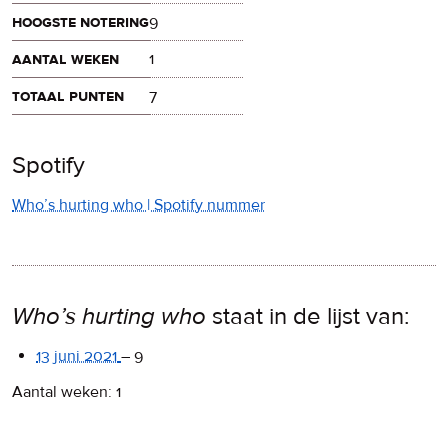
hoogste notering
9
aantal weken
1
totaal punten
7
Spotify
Who’s hurting who | Spotify nummer
Who’s hurting who
staat in de lijst van:
13 juni 2021
–
9
Aantal weken: 1