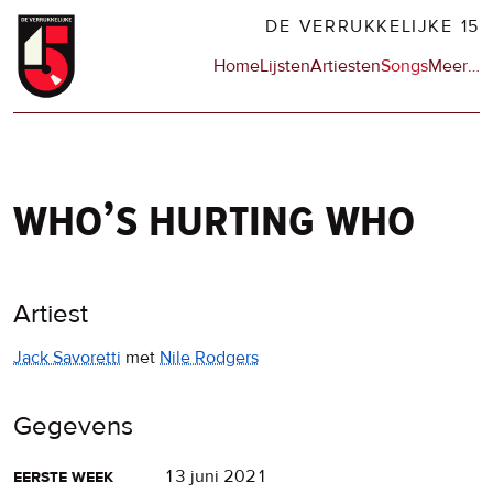
Overslaan
DE VERRUKKELIJKE 15
en
Hoofdnavigatie
Home
Lijsten
Artiesten
Songs
Meer
op
…
naar
de
de
sit
inhoud
en
gaan
op
npo
who’s hurting who
Artiest
Jack Savoretti
met
Nile Rodgers
Gegevens
eerste week
13 juni 2021