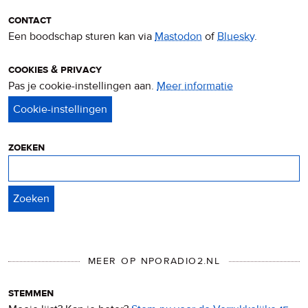
contact
Een boodschap sturen kan via
Mastodon
of
Bluesky
.
cookies & privacy
Pas je cookie-instellingen aan.
Meer informatie
over
privacy
&
cookies
zoeken
Zoeken
MEER OP NPORADIO2.NL
stemmen