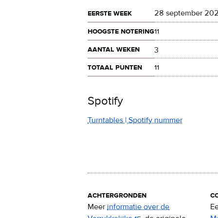
eerste week
28 september 20
hoogste notering
11
aantal weken
3
totaal punten
11
Spotify
Turntables | Spotify nummer
achtergronden
c
Meer
informatie over de
Ee