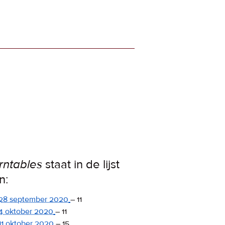
rntables
staat in de lijst
n:
28 september 2020
–
11
4 oktober 2020
–
11
11 oktober 2020
–
15