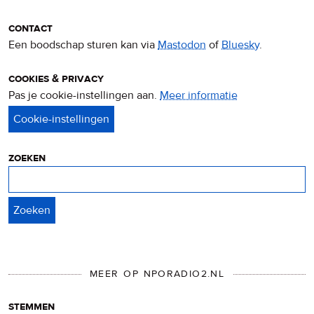
contact
Een boodschap sturen kan via
Mastodon
of
Bluesky
.
cookies & privacy
Pas je cookie-instellingen aan.
Meer informatie
over
privacy
&
cookies
zoeken
Zoeken
MEER OP NPORADIO2.NL
stemmen