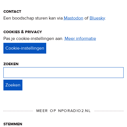
contact
Een boodschap sturen kan via
Mastodon
of
Bluesky
.
cookies & privacy
Pas je cookie-instellingen aan.
Meer informatie
over
privacy
&
cookies
zoeken
Zoeken
MEER OP NPORADIO2.NL
stemmen