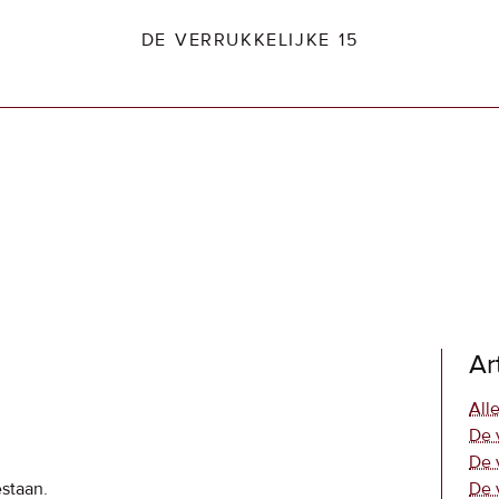
DE VERRUKKELIJKE 15
dio2.nl
Ar
Alle
De 
De 
estaan.
De 