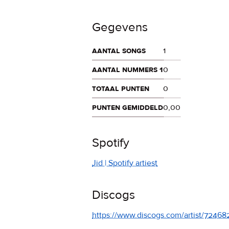
Gegevens
aantal songs
1
aantal nummers 1
0
totaal punten
0
punten gemiddeld
0,00
Spotify
Jid | Spotify artiest
Discogs
https://www.discogs.com/artist/72468