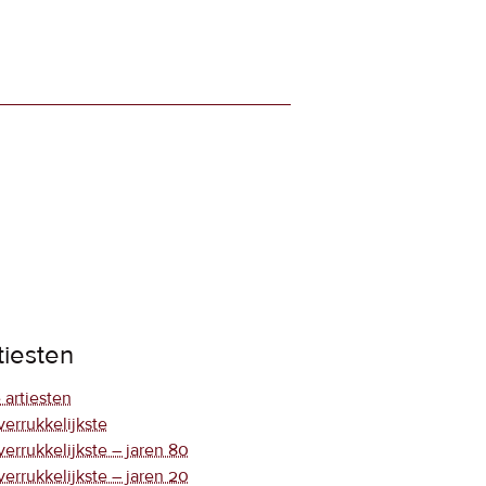
tiesten
 artiesten
verrukkelijkste
verrukkelijkste – jaren 80
verrukkelijkste – jaren 20