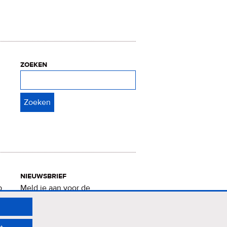
zoeken
Zoeken
nieuwsbrief
p
Meld je aan voor de
Verrukkelijke 15-nieuwsbrief
.