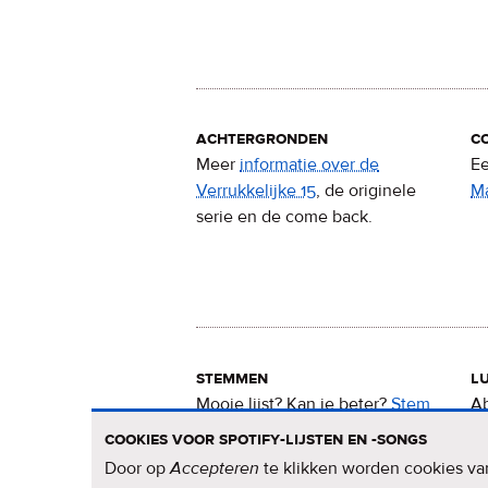
achtergronden
c
Meer
informatie over de
Ee
Verrukkelijke 15
, de originele
M
serie en de come back.
stemmen
lu
Mooie lijst? Kan ie beter?
Stem
Ab
nu
voor de Verrukkelijke 15
.
15
cookies voor spotify-lijsten en -songs
Door op
Accepteren
te klikken worden cookies van