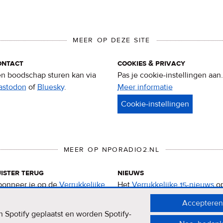
MEER OP DEZE SITE
ontact
cookies & privacy
n boodschap sturen kan via
Pas je cookie-instellingen aan.
astodon
of
Bluesky
.
Meer informatie
over
privacy
&
cookies
MEER OP NPORADIO2.NL
ister terug
nieuws
onneer je op de
Verrukkelijke
Het
Verrukkelijke 15-nieuws
o
-podcast
.
de NPO Radio 2-website.
Accepteren
 Spotify geplaatst en worden Spotify-