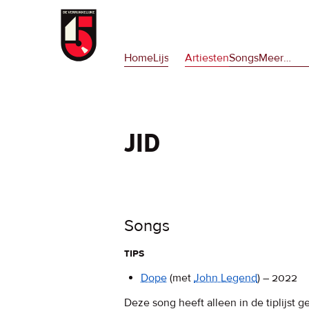
Overslaan
en
Hoofdnavigatie
naar
Home
Lijsten
Artiesten
Songs
Meer
op
…
de
deze
inhoud
site
gaan
en
op
jid
npora
Songs
tips
Dope
(met
John Legend
)
–
2022
Deze song heeft alleen in de tiplijst g