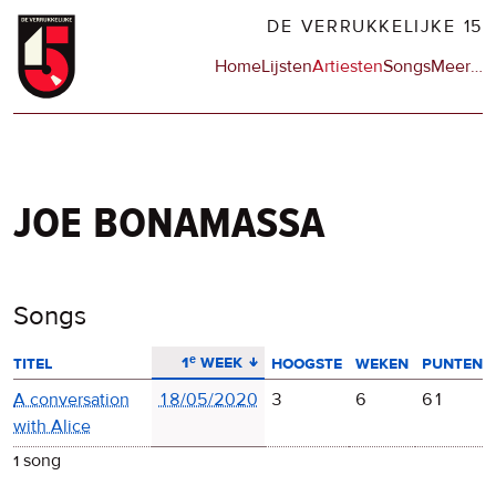
Overslaan
DE VERRUKKELIJKE 15
en
Hoofdnavigatie
Home
Lijsten
Artiesten
Songs
Meer
op
…
naar
de
de
sit
inhoud
en
gaan
op
npo
joe bonamassa
Songs
aflopend sorteren
1ᵉ week
titel
hoogste
weken
punten
A conversation
18/05/2020
3
6
61
with Alice
1 song