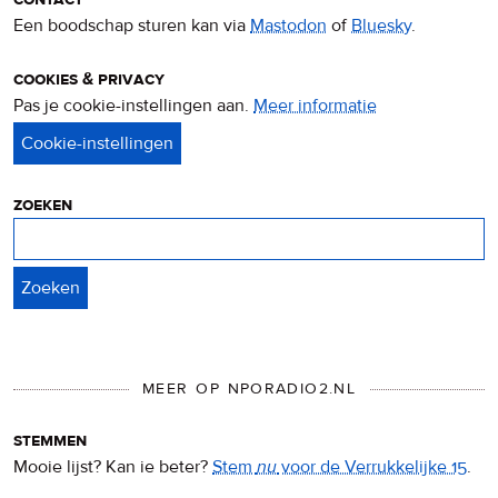
Een boodschap sturen kan via
Mastodon
of
Bluesky
.
cookies & privacy
Pas je cookie-instellingen aan.
Meer informatie
over
privacy
&
cookies
zoeken
Zoeken
MEER OP NPORADIO2.NL
stemmen
Mooie lijst? Kan ie beter?
Stem
nu
voor de Verrukkelijke 15
.