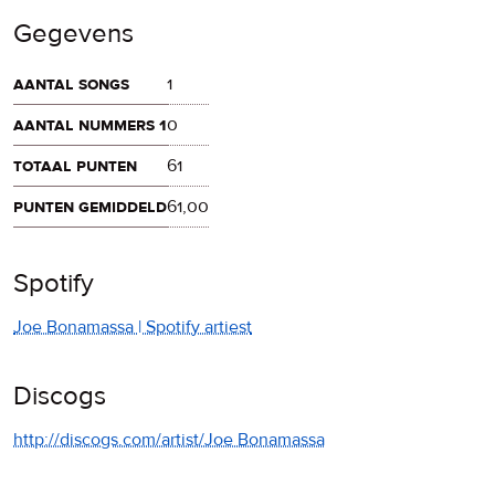
Gegevens
aantal songs
1
aantal nummers 1
0
totaal punten
61
punten gemiddeld
61,00
Spotify
Joe Bonamassa | Spotify artiest
Discogs
http://discogs.com/artist/Joe Bonamassa