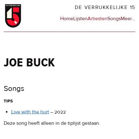
Overslaan
DE VERRUKKELIJKE 15
en
Hoofdnavigatie
Home
Lijsten
Artiesten
Songs
Meer
op
…
naar
de
de
sit
inhoud
en
gaan
op
npo
joe buck
Songs
tips
Live with the hurt
–
2022
Deze song heeft alleen in de tiplijst gestaan.