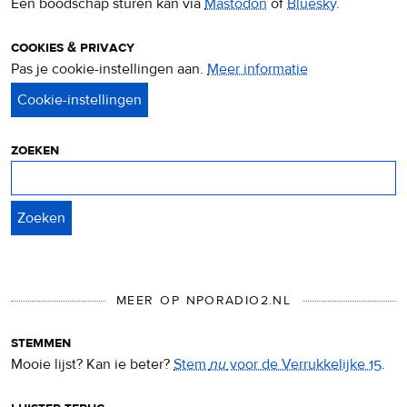
Een boodschap sturen kan via
Mastodon
of
Bluesky
.
cookies & privacy
Pas je cookie-instellingen aan.
Meer informatie
over
privacy
&
cookies
zoeken
Zoeken
MEER OP NPORADIO2.NL
stemmen
Mooie lijst? Kan ie beter?
Stem
nu
voor de Verrukkelijke 15
.