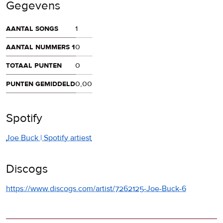
Gegevens
aantal songs
1
aantal nummers 1
0
totaal punten
0
punten gemiddeld
0,00
Spotify
Joe Buck | Spotify artiest
Discogs
https://www.discogs.com/artist/7262125-Joe-Buck-6