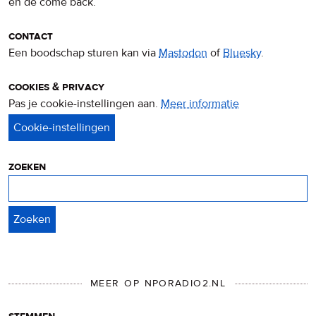
en de come back.
contact
Een boodschap sturen kan via
Mastodon
of
Bluesky
.
cookies & privacy
Pas je cookie-instellingen aan.
Meer informatie
over
privacy
&
cookies
zoeken
Zoeken
MEER OP NPORADIO2.NL