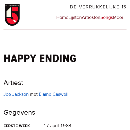
Overslaan
DE VERRUKKELIJKE 15
en
Hoofdnavigatie
Home
Lijsten
Artiesten
Songs
Meer
op
…
naar
de
de
sit
inhoud
en
gaan
op
npo
happy ending
Artiest
Joe Jackson
met
Elaine Caswell
Gegevens
eerste week
17 april 1984