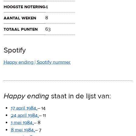
hoogste notering
4
aantal weken
8
totaal punten
63
Spotify
Happy ending | Spotify nummer
Happy ending
staat in de lijst van:
17 april 1984
–
14
24 april 1984
–
11
1 mei 1984
–
8
8 mei 1984
–
7