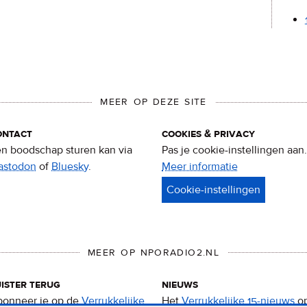
MEER OP DEZE SITE
ontact
cookies & privacy
n boodschap sturen kan via
Pas je cookie-instellingen aan.
astodon
of
Bluesky
.
Meer informatie
over
privacy
&
cookies
MEER OP NPORADIO2.NL
ister terug
nieuws
onneer je op de
Verrukkelijke
Het
Verrukkelijke 15-nieuws
o