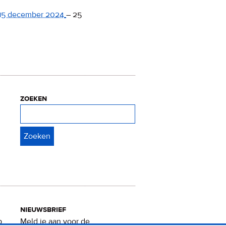
15 december 2024
–
25
zoeken
Zoeken
nieuwsbrief
p
Meld je aan voor de