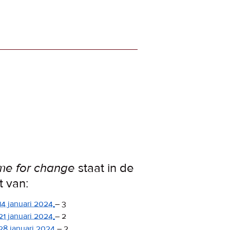
me for change
staat in de
st van:
14 januari 2024
–
3
21 januari 2024
–
2
28 januari 2024
–
2