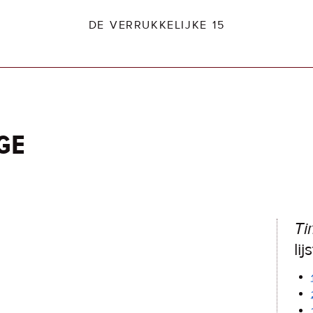
DE VERRUKKELIJKE 15
ge
dio2.nl
Ti
lij