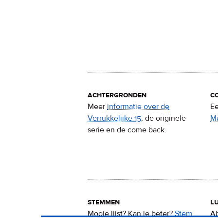
achtergronden
c
Meer
informatie over de
Ee
Verrukkelijke 15
, de originele
M
serie en de come back.
stemmen
lu
Mooie lijst? Kan ie beter?
Stem
Ab