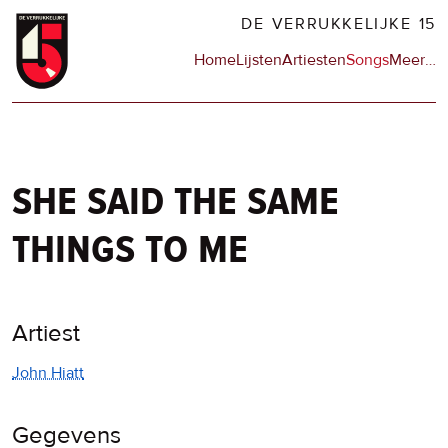
Overslaan
DE VERRUKKELIJKE 15
en
Hoofdnavigatie
Home
Lijsten
Artiesten
Songs
Meer
op
…
naar
de
de
sit
inhoud
en
gaan
op
npo
she said the same
things to me
Artiest
John Hiatt
Gegevens