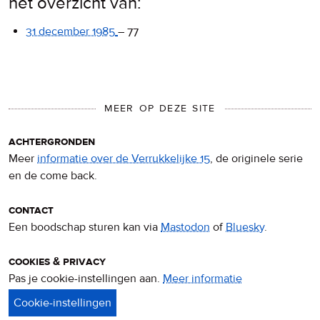
het overzicht van:
31 december 1985
–
77
MEER OP DEZE SITE
achtergronden
Meer
informatie over de Verrukkelijke 15
, de originele serie
en de come back.
contact
Een boodschap sturen kan via
Mastodon
of
Bluesky
.
cookies & privacy
Pas je cookie-instellingen aan.
Meer informatie
over
privacy
&