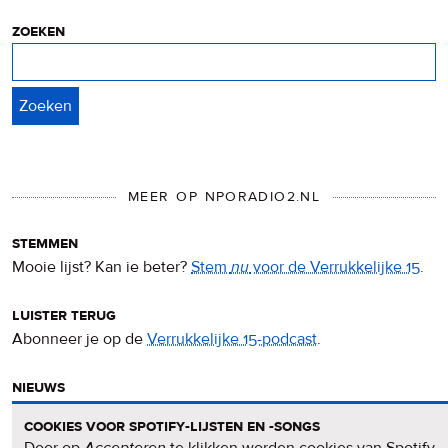
cookies
zoeken
Zoeken
MEER OP NPORADIO2.NL
stemmen
Mooie lijst? Kan ie beter?
Stem
nu
voor de Verrukkelijke 15
.
luister terug
Abonneer je op de
Verrukkelijke 15-podcast
.
nieuws
Het
Verrukkelijke 15-nieuws
op de NPO Radio 2-website.
cookies voor spotify-lijsten en -songs