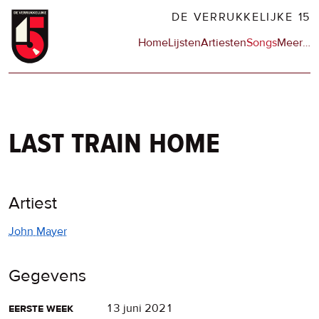
Overslaan
DE VERRUKKELIJKE 15
en
Hoofdnavigatie
Home
Lijsten
Artiesten
Songs
Meer
op
…
naar
de
de
sit
inhoud
en
gaan
op
npo
last train home
Artiest
John Mayer
Gegevens
eerste week
13 juni 2021