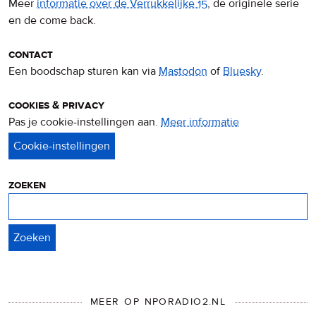
Meer
informatie over de Verrukkelijke 15
, de originele serie
en de come back.
contact
Een boodschap sturen kan via
Mastodon
of
Bluesky
.
cookies & privacy
Pas je cookie-instellingen aan.
Meer informatie
over
privacy
&
cookies
zoeken
Zoeken
MEER OP NPORADIO2.NL