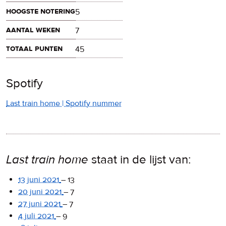
hoogste notering
5
aantal weken
7
totaal punten
45
Spotify
Last train home | Spotify nummer
Last train home
staat in de lijst van:
13 juni 2021
–
13
20 juni 2021
–
7
27 juni 2021
–
7
4 juli 2021
–
9