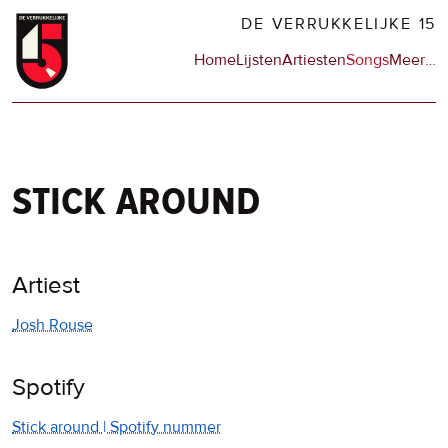
Overslaan
DE VERRUKKELIJKE 15
en
Hoofdnavigatie
Home
Lijsten
Artiesten
Songs
Meer
op
…
naar
de
de
sit
inhoud
en
gaan
op
npo
stick around
Artiest
Josh Rouse
Spotify
Stick around | Spotify nummer