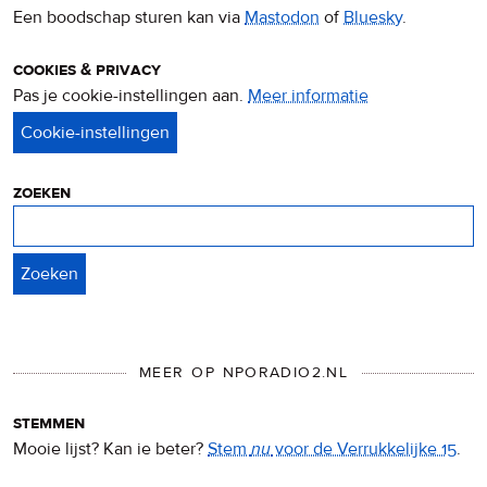
Een boodschap sturen kan via
Mastodon
of
Bluesky
.
cookies & privacy
Pas je cookie-instellingen aan.
Meer informatie
over
privacy
&
cookies
zoeken
Zoeken
MEER OP NPORADIO2.NL
stemmen
Mooie lijst? Kan ie beter?
Stem
nu
voor de Verrukkelijke 15
.