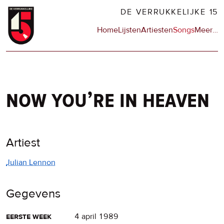
Overslaan
DE VERRUKKELIJKE 15
en
Hoofdnavigatie
Home
Lijsten
Artiesten
Songs
Meer
op
…
naar
de
de
sit
inhoud
en
gaan
op
npo
now you’re in heaven
Artiest
Julian Lennon
Gegevens
eerste week
4 april 1989