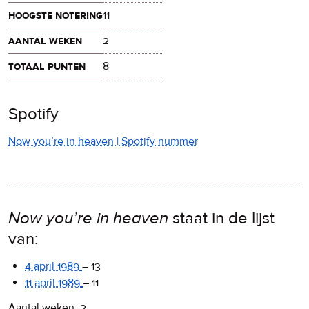
hoogste notering
11
aantal weken
2
totaal punten
8
Spotify
Now you’re in heaven | Spotify nummer
Now you’re in heaven
staat in de lijst
van:
4 april 1989
–
13
11 april 1989
–
11
Aantal weken: 2