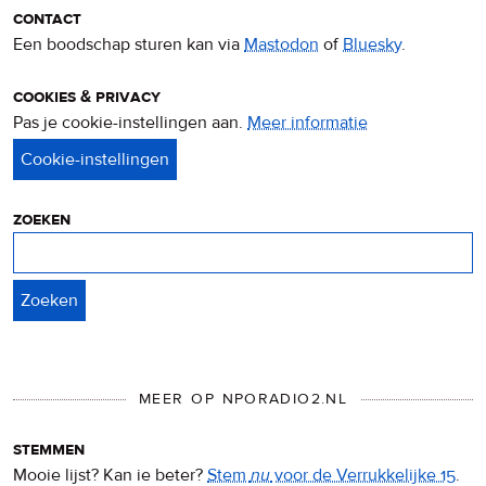
contact
Een boodschap sturen kan via
Mastodon
of
Bluesky
.
cookies & privacy
Pas je cookie-instellingen aan.
Meer informatie
over
privacy
&
cookies
zoeken
Zoeken
MEER OP NPORADIO2.NL
stemmen
Mooie lijst? Kan ie beter?
Stem
nu
voor de Verrukkelijke 15
.