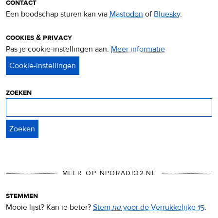
contact
Een boodschap sturen kan via
Mastodon
of
Bluesky
.
cookies & privacy
Pas je cookie-instellingen aan.
Meer informatie
over
privacy
&
cookies
zoeken
Zoeken
MEER OP NPORADIO2.NL
stemmen
Mooie lijst? Kan ie beter?
Stem
nu
voor de Verrukkelijke 15
.