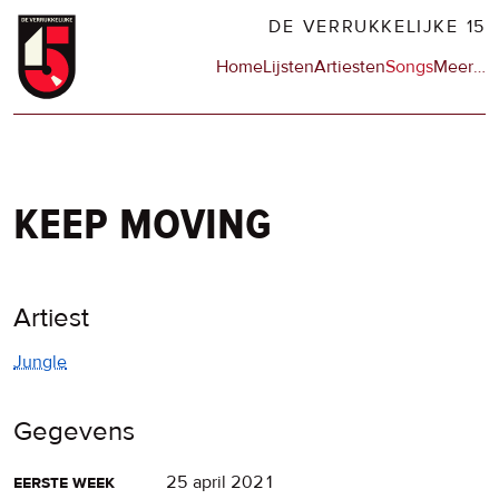
Overslaan
DE VERRUKKELIJKE 15
en
Hoofdnavigatie
Home
Lijsten
Artiesten
Songs
Meer
op
…
naar
de
de
sit
inhoud
en
gaan
op
npo
keep moving
Artiest
Jungle
Gegevens
eerste week
25 april 2021