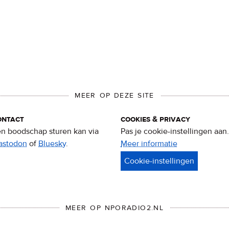
MEER OP DEZE SITE
ontact
cookies & privacy
n boodschap sturen kan via
Pas je cookie-instellingen aan.
astodon
of
Bluesky
.
Meer informatie
over
privacy
&
cookies
MEER OP NPORADIO2.NL