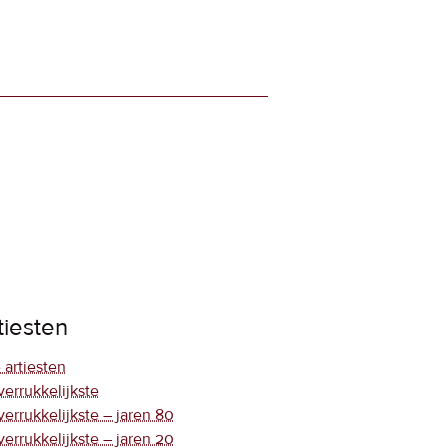
tiesten
 artiesten
verrukkelijkste
verrukkelijkste – jaren 80
verrukkelijkste – jaren 20