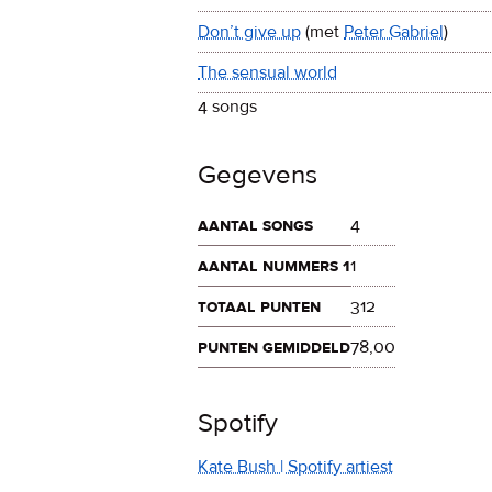
Don’t give up
(met
Peter Gabriel
)
The sensual world
4 songs
Gegevens
aantal songs
4
aantal nummers 1
1
totaal punten
312
punten gemiddeld
78,00
Spotify
Kate Bush | Spotify artiest