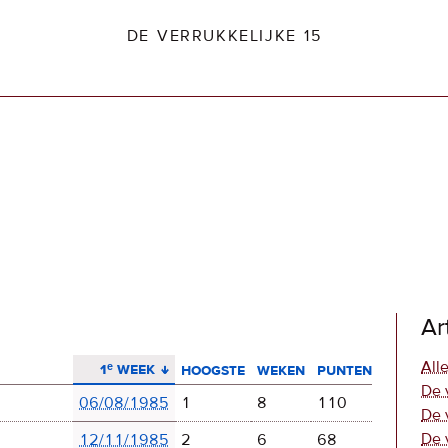
DE VERRUKKELIJKE 15
dio2.nl
Ar
aflopend sorteren
Alle
1ᵉ week
hoogste
weken
punten
De 
06/08/1985
1
8
110
De 
De 
12/11/1985
2
6
68