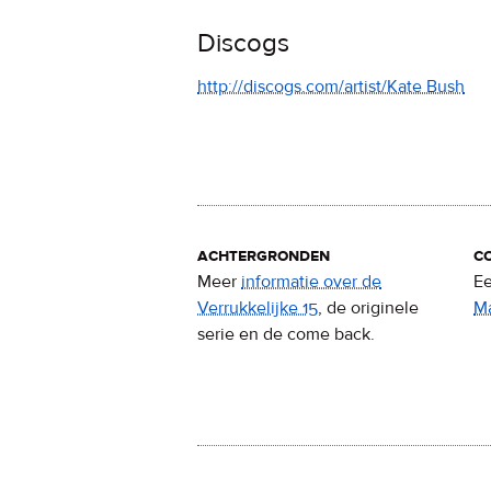
Discogs
http://discogs.com/artist/Kate Bush
achtergronden
c
Meer
informatie over de
Ee
Verrukkelijke 15
, de originele
M
serie en de come back.