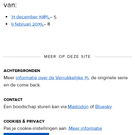
van:
31 december 1985
–
5
9 februari 2019
–
8
MEER OP DEZE SITE
achtergronden
Meer
informatie over de Verrukkelijke 15
, de originele serie
en de come back.
contact
Een boodschap sturen kan via
Mastodon
of
Bluesky
.
cookies & privacy
Pas je cookie-instellingen aan.
Meer informatie
over