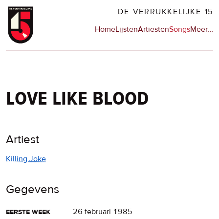
Overslaan
DE VERRUKKELIJKE 15
en
Hoofdnavigatie
Home
Lijsten
Artiesten
Songs
Meer
op
…
naar
de
de
sit
inhoud
en
gaan
op
npo
love like blood
Artiest
Killing Joke
Gegevens
eerste week
26 februari 1985