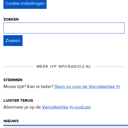
privacy
&
cookies
zoeken
Zoeken
MEER OP NPORADIO2.NL
stemmen
Mooie lijst? Kan ie beter?
Stem
nu
voor de Verrukkelijke 15
.
luister terug
Abonneer je op de
Verrukkelijke 15-podcast
.
nieuws
Het
Verrukkelijke 15-nieuws
op de NPO Radio 2-website.