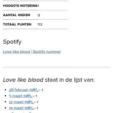
hoogste notering
1
aantal weken
9
totaal punten
112
Spotify
Love like blood | Spotify nummer
Love like blood
staat in de lijst van:
26 februari 1985
–
1
5 maart 1985
–
1
12 maart 1985
–
1
19 maart 1985
–
1