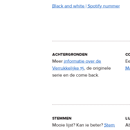
Black and white | Spotify nummer
achtergronden
c
Meer
informatie over de
Ee
Verrukkelijke 15
, de originele
M
serie en de come back.
stemmen
lu
Mooie lijst? Kan ie beter?
Stem
Ab