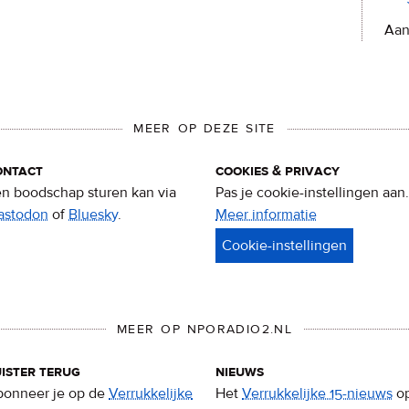
Aan
MEER OP DEZE SITE
ontact
cookies & privacy
n boodschap sturen kan via
Pas je cookie-instellingen aan.
astodon
of
Bluesky
.
Meer informatie
over
privacy
&
cookies
MEER OP NPORADIO2.NL
ister terug
nieuws
onneer je op de
Verrukkelijke
Het
Verrukkelijke 15-nieuws
o