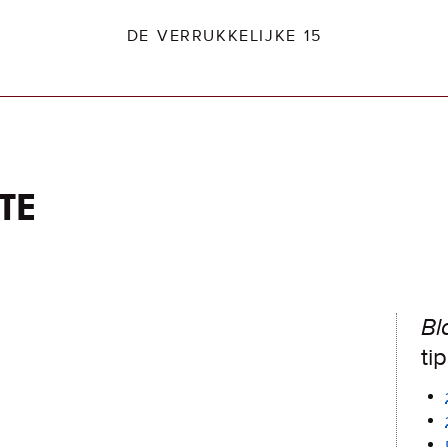
DE VERRUKKELIJKE 15
te
dio2.nl
Bl
ti