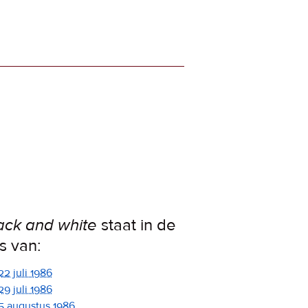
ack and white
staat in de
ps van:
22 juli 1986
29 juli 1986
5 augustus 1986