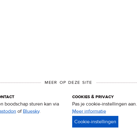
MEER OP DEZE SITE
ontact
cookies & privacy
n boodschap sturen kan via
Pas je cookie-instellingen aan.
astodon
of
Bluesky
.
Meer informatie
over
privacy
&
cookies