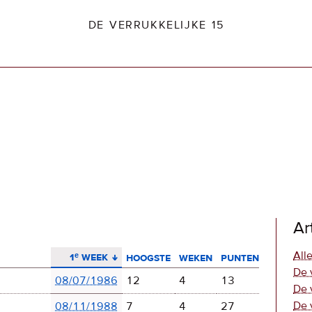
DE VERRUKKELIJKE 15
dio2.nl
Ar
aflopend sorteren
Alle
1ᵉ week
hoogste
weken
punten
De 
08/07/1986
12
4
13
De 
De 
08/11/1988
7
4
27