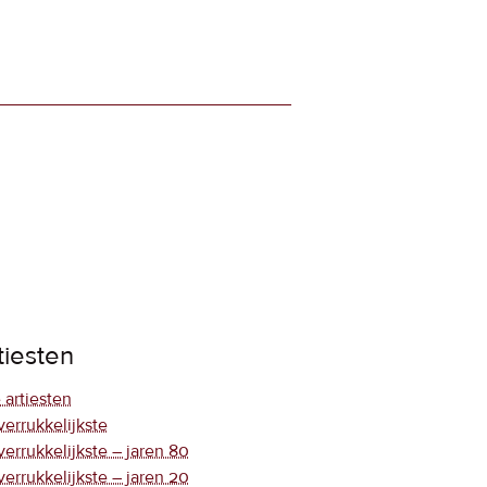
tiesten
 artiesten
verrukkelijkste
verrukkelijkste – jaren 80
verrukkelijkste – jaren 20