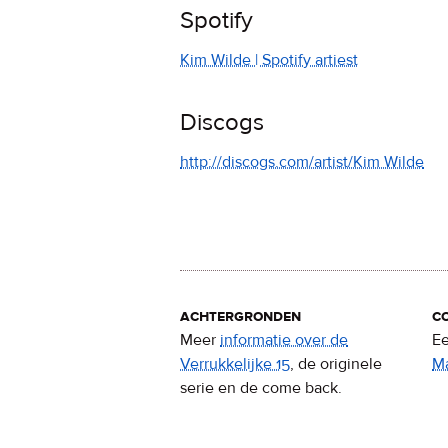
Spotify
Kim Wilde | Spotify artiest
Discogs
http://discogs.com/artist/Kim Wilde
achtergronden
c
Meer
informatie over de
Ee
Verrukkelijke 15
, de originele
M
serie en de come back.