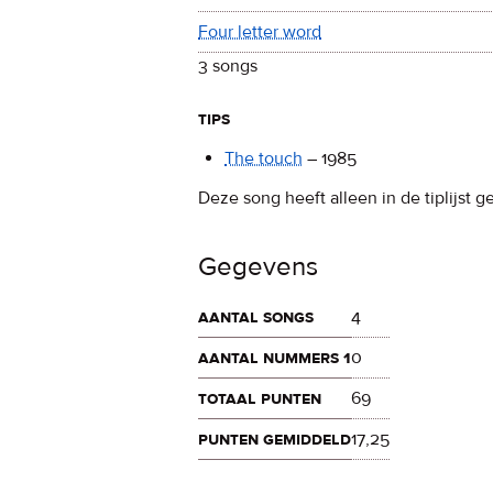
Four letter word
3 songs
tips
The touch
–
1985
Deze song heeft alleen in de tiplijst g
Gegevens
aantal songs
4
aantal nummers 1
0
totaal punten
69
punten gemiddeld
17,25