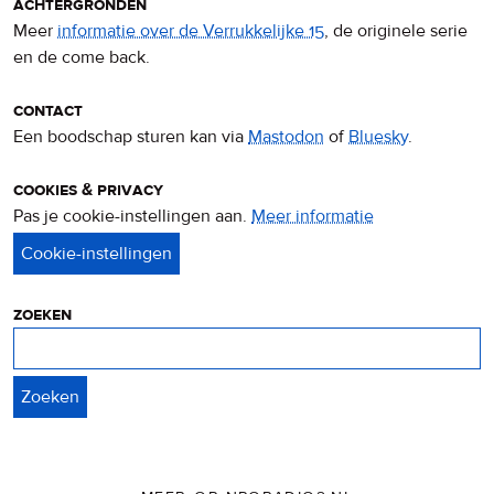
achtergronden
Meer
informatie over de Verrukkelijke 15
, de originele serie
en de come back.
contact
Een boodschap sturen kan via
Mastodon
of
Bluesky
.
cookies & privacy
Pas je cookie-instellingen aan.
Meer informatie
over
privacy
&
cookies
zoeken
Zoeken