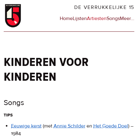
Overslaan
DE VERRUKKELIJKE 15
en
Hoofdnavigatie
Home
Lijsten
Artiesten
Songs
Meer
op
…
naar
de
de
sit
inhoud
en
gaan
op
npo
kinderen voor
kinderen
Songs
tips
Eeuwige kerst
(met
Annie Schilder
en
Het Goede Doel
)
–
1984