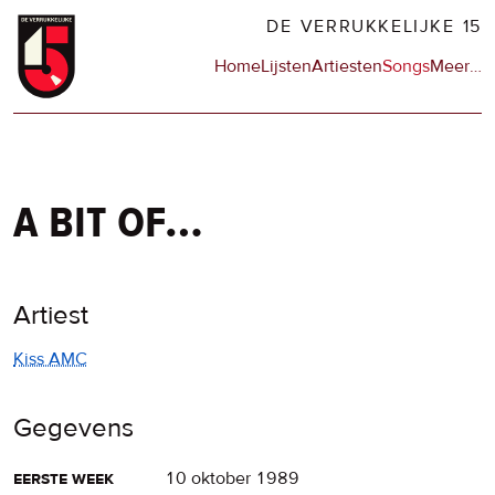
Overslaan
DE VERRUKKELIJKE 15
en
Hoofdnavigatie
Home
Lijsten
Artiesten
Songs
Meer
op
…
naar
de
de
sit
inhoud
en
gaan
op
npo
a bit of…
Artiest
Kiss AMC
Gegevens
eerste week
10 oktober 1989