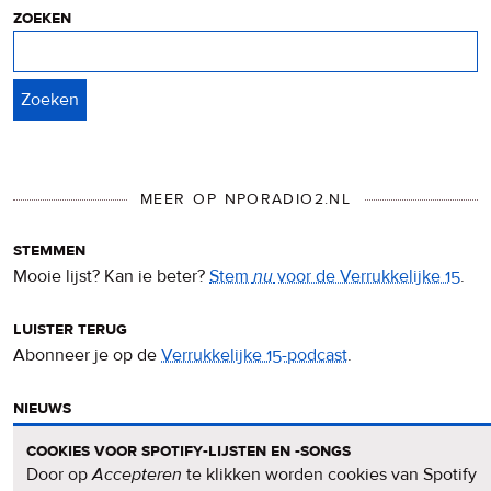
zoeken
Zoeken
MEER OP NPORADIO2.NL
stemmen
Mooie lijst? Kan ie beter?
Stem
nu
voor de Verrukkelijke 15
.
luister terug
Abonneer je op de
Verrukkelijke 15-podcast
.
nieuws
Het
Verrukkelijke 15-nieuws
op de NPO Radio 2-website.
cookies voor spotify-lijsten en -songs
Door op
Accepteren
te klikken worden cookies van Spotify
nieuwsbrief