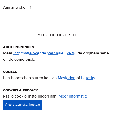
Aantal weken: 1
MEER OP DEZE SITE
achtergronden
Meer
informatie over de Verrukkelijke 15
, de originele serie
en de come back.
contact
Een boodschap sturen kan via
Mastodon
of
Bluesky
.
cookies & privacy
Pas je cookie-instellingen aan.
Meer informatie
over
privacy
&
cookies