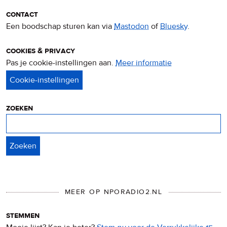
contact
Een boodschap sturen kan via
Mastodon
of
Bluesky
.
cookies & privacy
Pas je cookie-instellingen aan.
Meer informatie
over
privacy
&
cookies
zoeken
Zoeken
MEER OP NPORADIO2.NL
stemmen