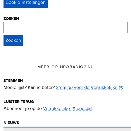
&
cookies
zoeken
Zoeken
MEER OP NPORADIO2.NL
stemmen
Mooie lijst? Kan ie beter?
Stem
nu
voor de Verrukkelijke 15
.
luister terug
Abonneer je op de
Verrukkelijke 15-podcast
.
nieuws
Het
Verrukkelijke 15-nieuws
op de NPO Radio 2-website.