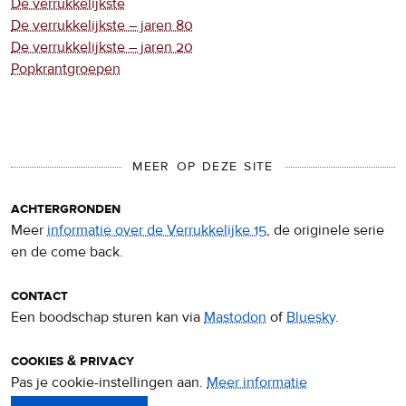
De verrukkelijkste
De verrukkelijkste – jaren 80
De verrukkelijkste – jaren 20
Popkrantgroepen
MEER OP DEZE SITE
achtergronden
Meer
informatie over de Verrukkelijke 15
, de originele serie
en de come back.
contact
Een boodschap sturen kan via
Mastodon
of
Bluesky
.
cookies & privacy
Pas je cookie-instellingen aan.
Meer informatie
over
privacy