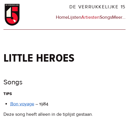
Overslaan
DE VERRUKKELIJKE 15
en
Hoofdnavigatie
Home
Lijsten
Artiesten
Songs
Meer
op
…
naar
de
de
sit
inhoud
en
gaan
op
npo
little heroes
Songs
tips
Bon voyage
–
1984
Deze song heeft alleen in de tiplijst gestaan.