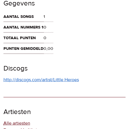
Gegevens
aantal songs
1
aantal nummers 1
0
totaal punten
0
punten gemiddeld
0,00
Discogs
http://discogs.com/artist/Little Heroes
Artiesten
Alle artiesten