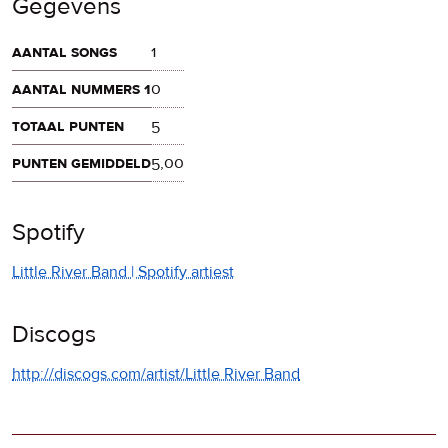
Gegevens
aantal songs
1
aantal nummers 1
0
totaal punten
5
punten gemiddeld
5,00
Spotify
Little River Band | Spotify artiest
Discogs
http://discogs.com/artist/Little River Band