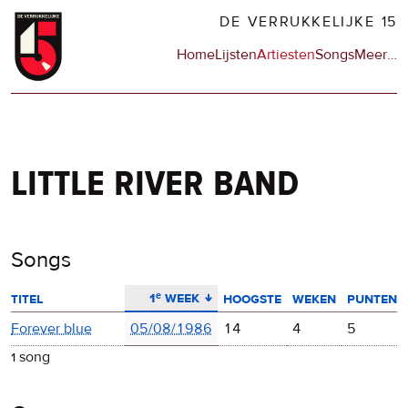
Overslaan
DE VERRUKKELIJKE 15
en
Hoofdnavigatie
Home
Lijsten
Artiesten
Songs
Meer
op
…
naar
de
de
sit
inhoud
en
gaan
op
npo
little river band
Songs
aflopend sorteren
1ᵉ week
titel
hoogste
weken
punten
Forever blue
05/08/1986
14
4
5
1 song