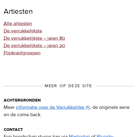
Artiesten
Alle artiesten
De verrukkelijkste
De verrukkelijkste – jaren 80
De verrukkelijkste – jaren 20
Popkrantgroepen
MEER OP DEZE SITE
achtergronden
Meer
informatie over de Verrukkelijke 15
, de originele serie
en de come back.
contact
Een boodschap sturen kan via
Mastodon
of
Bluesky
.