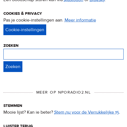
cookies & privacy
Pas je cookie-instellingen aan.
Meer informatie
over
privacy
&
cookies
zoeken
Zoeken
MEER OP NPORADIO2.NL
stemmen
Mooie lijst? Kan ie beter?
Stem
nu
voor de Verrukkelijke 15
.
luister terug