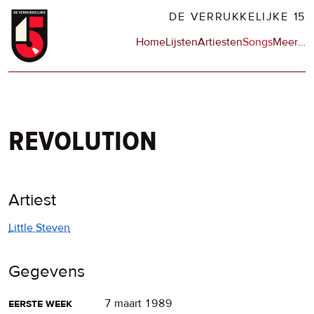
Overslaan
DE VERRUKKELIJKE 15
en
Hoofdnavigatie
Home
Lijsten
Artiesten
Songs
Meer
op
…
naar
de
de
sit
inhoud
en
gaan
op
npo
revolution
Artiest
Little Steven
Gegevens
eerste week
7 maart 1989