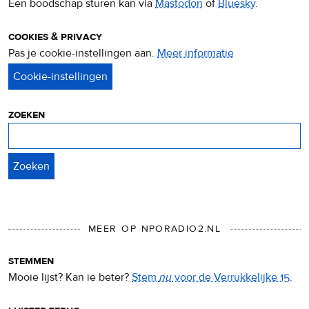
Een boodschap sturen kan via
Mastodon
of
Bluesky
.
cookies & privacy
Pas je cookie-instellingen aan.
Meer informatie
over
privacy
&
cookies
zoeken
Zoeken
MEER OP NPORADIO2.NL
stemmen
Mooie lijst? Kan ie beter?
Stem
nu
voor de Verrukkelijke 15
.