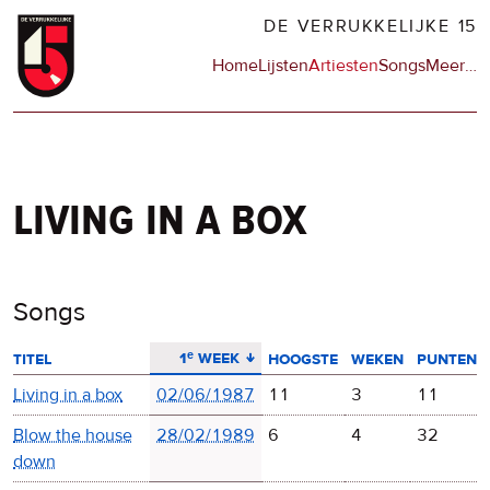
Overslaan
DE VERRUKKELIJKE 15
en
Hoofdnavigatie
Home
Lijsten
Artiesten
Songs
Meer
op
…
naar
de
de
sit
inhoud
en
gaan
op
npo
living in a box
Songs
aflopend sorteren
1ᵉ week
titel
hoogste
weken
punten
Living in a box
02/06/1987
11
3
11
Blow the house
28/02/1989
6
4
32
down