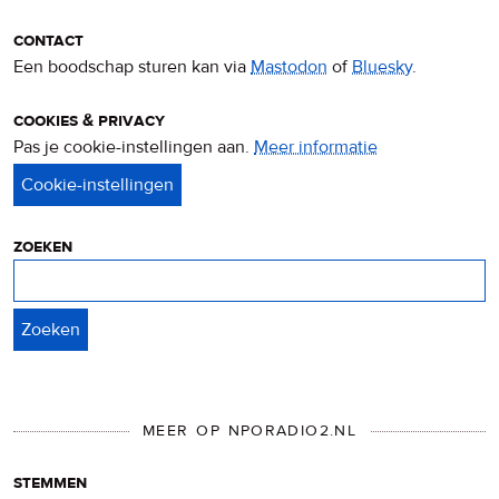
contact
Een boodschap sturen kan via
Mastodon
of
Bluesky
.
cookies & privacy
Pas je cookie-instellingen aan.
Meer informatie
over
privacy
&
cookies
zoeken
Zoeken
MEER OP NPORADIO2.NL
stemmen