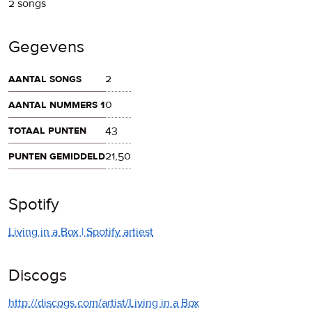
2 songs
Gegevens
aantal songs
2
aantal nummers 1
0
totaal punten
43
punten gemiddeld
21,50
Spotify
Living in a Box | Spotify artiest
Discogs
http://discogs.com/artist/Living in a Box