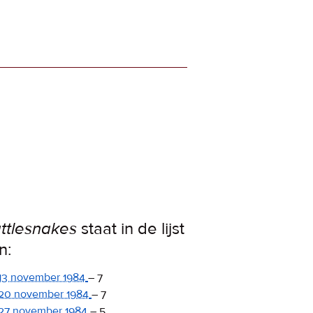
ttlesnakes
staat in de lijst
n:
13 november 1984
–
7
20 november 1984
–
7
27 november 1984
–
5