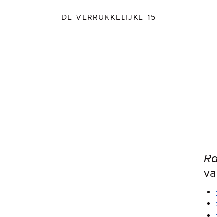
DE VERRUKKELIJKE 15
dio2.nl
Ra
va