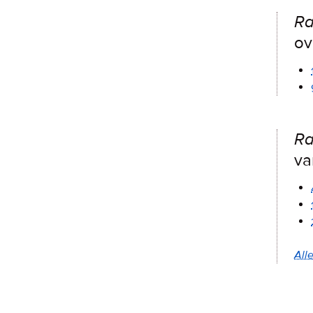
Ra
ov
Ra
va
Alle