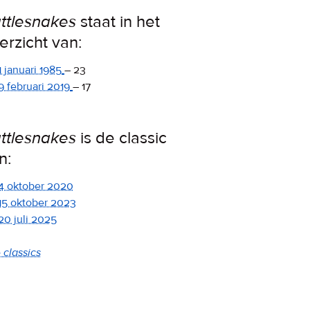
ttlesnakes
staat in het
erzicht van:
1 januari 1985
–
23
9 februari 2019
–
17
ttlesnakes
is de classic
n:
4 oktober 2020
15 oktober 2023
20 juli 2025
 classics