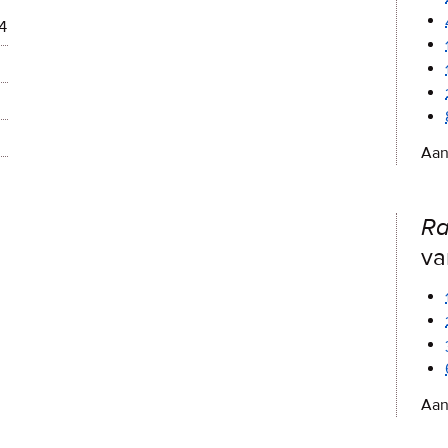
4
Aan
Ra
va
Aan