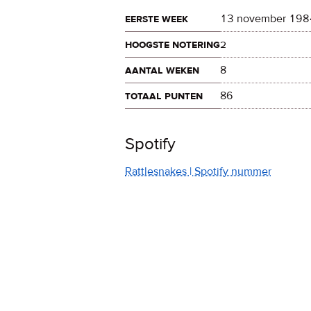
eerste week
13 november 198
hoogste notering
2
aantal weken
8
totaal punten
86
Spotify
Rattlesnakes | Spotify nummer