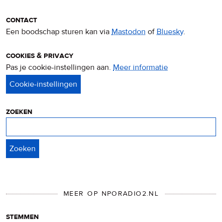
contact
Een boodschap sturen kan via
Mastodon
of
Bluesky
.
cookies & privacy
Pas je cookie-instellingen aan.
Meer informatie
over
privacy
&
cookies
zoeken
Zoeken
MEER OP NPORADIO2.NL
stemmen