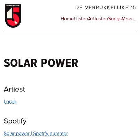
Overslaan
DE VERRUKKELIJKE 15
en
Hoofdnavigatie
Home
Lijsten
Artiesten
Songs
Meer
op
…
naar
de
de
sit
inhoud
en
gaan
op
npo
solar power
Artiest
Lorde
Spotify
Solar power | Spotify nummer